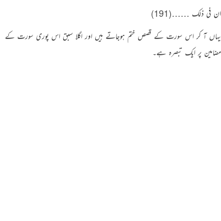
ان فی ذلک ……(191)
یہاں آ کر اس سورت کے قصص ختم ہوجاتے ہیں اور اگلا سبق اس پوری سورت کے
مضامین پر ایک تبصرہ ہے۔