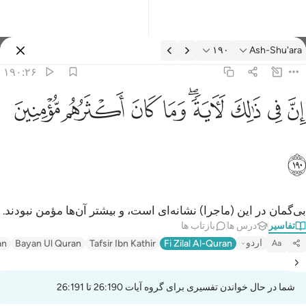
فسیر: Ash-Shu'ara ۱۹۰:۲۶
۱۹۰
Ash-Shu'ara
وارد شوید
۱۹۰:۲۶
ن في ذالك لاية وما كان اكثرهم مومنين ١٩٠
ﱳ
ﱴ
ﱵ
ﱶﱷ
ﱸ
ﱹ
ﱺ
ﱻ
ِنَّ فِى ذَٰلِكَ لَـَٔايَةًۭ ۖ وَمَا كَانَ أَكْثَرُهُم مُّؤْمِنِينَ ١٩٠
ﱼ
بی‌گمان در این (ماجرا) نشانه‌ای است، و بیشتر آن‌ها مؤمن نبودند.
تفاسیر
درس ها
بازتاب ها
اردو
an
Bayan Ul Quran
Tafsir Ibn Kathir
Fi Zilal Al-Quran
Aa
شما در حال خواندن تفسیری برای گروه آیات 26:190 تا 26:191