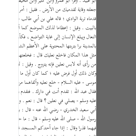
أبو عبيد . وقرأ أبو عمرو وابن كثير وابن محيصن وحميد 
tuguês
جعلته وقاية لقدميك من الأرض . فقيل : أمر بطرح النع
усский
قدماه تربة الوادي ؛ قاله علي بن أبي طالب - رضي الله
بالبيت . وقيل : إعظاما لذلك الموضع كما أن الحرم لا 
Shqip
النعال ويبلغ الإنسان إلى غاية التواضع ، فكأن موسى - 
ษาไทย
بالمدينة برا بتربتها المحتوية على الأعظم الشريفة ، وا
Türkçe
من رأى أنه لابس نعلين فإنه يتزوج . وقيل : لأن الله ت
اردو
وكان ذلك أول فرض عليه ؛ كما كان أول ما قيل لمحمد - ص
体中文
موسى - عليه السلام - خلع نعليه وألقاهما من وراء الواد
Melayu
فقال عبد الله : تقدم أنت في دارك . فتقدم وخلع نعلي
عليه وسلم - يصلي في نعلين ؟ قال : نعم . ورواه النسا
spañol
أبي سعيد الخدري - رضي الله عنه - قال : بينما رسول ا
swahili
رسول الله - صلى الله عليه وسلم - قال : ما حملكم على إل
ng Việt
فيهما قذرا وقال : إذا جاء أحدكم المسجد فلينظر فإن 