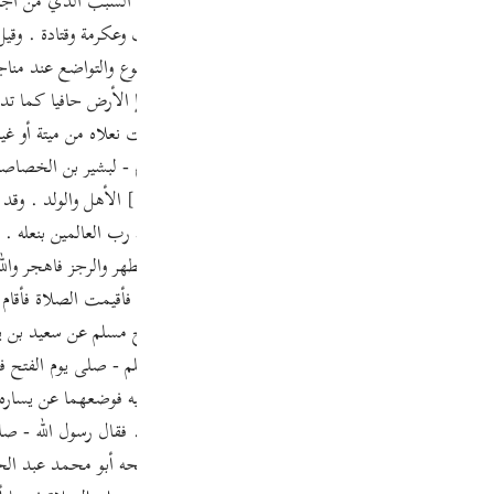
( أني ) بفتح الألف بإعمال النداء . واختلف العلماء في السبب الذي من أجله أ
Por
لين ؛ لأنها نجسة إذ هي من جلد غير مذكى ؛ قاله كعب وعكرمة وقتادة . وقيل
р
 عنه - والحسن وابن جريج . وقيل أمر بخلع النعلين للخشوع والتواضع عند منا
يدخل بنعلين إعظاما له . قال سعيد بن جبير : قيل له طإ الأرض حافيا كما تد
عليه السلام - أمر بذلك على هذا الوجه ، ولا تبالي كانت نعلاه من ميتة أو غ
ภา
لجثة الكريمة . ومن هذا المعنى قوله - عليه الصلاة والسلام - لبشير بن الخصاص
مثل هذا المكان فاخلع نعليك قال : فخلعتهما . وقول خام
عالى بسط له بساط النور والهدى ، ولا ينبغي أن يطأ بساط رب العالمين بنعله 
لى الله عليه وسلم - : قم فأنذر وربك فكبر وثيابك فطهر والرجز فاهجر والله أ
简
ي . وقال أبو الأحوص : زار عبد الله أبا موسى في داره ، فأقيمت الصلاة فأقام 
ه ؛ فقال عبد الله : أبالوادي المقدس أنت ؟ ! وفي صحيح مسلم عن سعيد بن يز
ئي عن عبد الله بن السائب : أن النبي - صلى الله عليه وسلم - صلى يوم الفتح
E
لله - صلى الله عليه وسلم - يصلي بأصحابه ، إذ خلع نعليه فوضعهما عن يساره 
Ki
قائكم نعالكم قالوا : رأيناك ألقيت نعليك فألقينا نعالنا . فقال رسول الله - صل
Tiế
رأى في نعليه قذرا أو أذى فليمسحه وليصل فيهما . صححه أبو محمد عبد الحق 