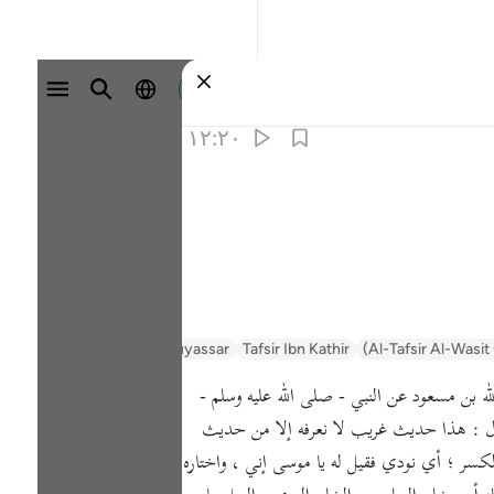
وارد شوید
۱۲:۲۰
Al-Tafsir Al-Wasit 
Tafsir Ibn Kathir
Tafsir Muyassar
السعدي Al-Sa'di
 بن مسعود عن النبي - صلى الله عليه وسلم -
 : هذا حديث غريب لا نعرفه إلا من حديث
كسر ؛ أي نودي فقيل له يا موسى إني ، واختاره