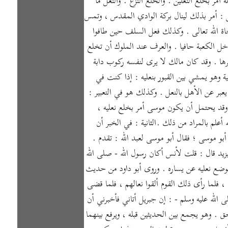
مر بخلع النعلين . والخلع النزع . والنعل ما
 : أمر بذلك لينال بركة الوادي المقدس ، وتمس
جاة الله تعالى . وكذلك فعل السلف حين طافوا
خل الكعبة حافيا . والعرف عند الملوك أن تخلع
يرها . وقد كان مالك لا يرى لنفسه ركوب دابة
ية وهو يمشي بين القبور بنعليه : إذا كنت في
س : إن ذلك عبارة عن تفريغ قلبه من أمر [ ص: 94 ] الأهل والولد . وقد يعبر عن الأهل بالنعل . وكذلك هو في التعبير :
. وقد يحتمل أن يكون موسى أمر بخلع نعليه ،
علم بالمراد من ذلك .الثانية : في الخبر أن
أبو موسى ؛ فقال أبو موسى لعبد الله : تقدم .
يد قال : قلت لأنس أكان رسول الله - صلى الله
 فوضع نعليه عن يساره . وروى أبو داود من حديث
، فلما رأى ذلك القوم ألقوا نعالهم ، فلما قضى
ى الله عليه وسلم - : إن جبريل أتاني فأخبرني أن
. وهو يجمع بين الحديثين قبله ، ويرفع بينهما