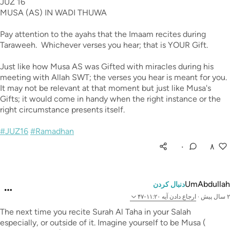
JUZ 16
MUSA (AS) IN WADI THUWA
Pay attention to the ayahs that the Imaam recites during
Taraweeh. Whichever verses you hear; that is YOUR Gift.
Just like how Musa AS was Gifted with miracles during his
meeting with Allah SWT; the verses you hear is meant for you.
It may not be relevant at that moment but just like Musa's
Gifts; it would come in handy when the right instance or the
right circumstance presents itself.
#JUZ16
#Ramadhan
۰
۸
UmAbdullah
دنبال کردن
۲ سال پیش
·
ارجاع دادن
آیه ۱۱:۲۰-۴۷
The next time you recite Surah Al Taha in your Salah
especially, or outside of it. Imagine yourself to be Musa (