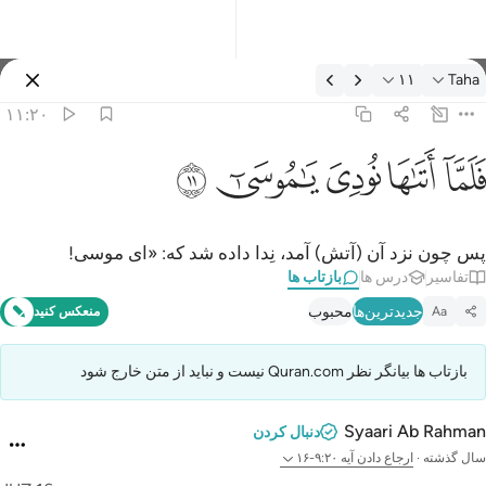
ازتاب ها: Taha ۱۱:۲۰
۱۱
Taha
وارد شوید
۱۱:۲۰
لما اتاها نودي يا موسى ١١
ﲵ
ﲶ
ﲷ
ﲸ
ﲹ
َلَمَّآ أَتَىٰهَا نُودِىَ يَـٰمُوسَىٰٓ ١١
پس چون نزد آن (آتش) آمد، نِدا داده شد که: «ای موسی!
تفاسیر
درس ها
بازتاب ها
جدیدترین‌ها
محبوب
Aa
منعکس کنید
بازتاب ها بیانگر نظر Quran.com نیست و نباید از متن خارج شود
Syaari Ab Rahman
دنبال کردن
سال گذشته
·
ارجاع دادن
آیه ۹:۲۰-۱۶