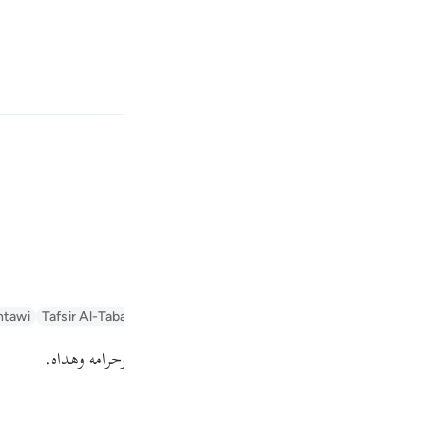
بان
وارد شوید
ﲗ
ﲘ
 است.
Fr
ntawi)
Tafsir Al-Tabari
Tafseer Al-Baghawi
Arabic Tanweer Tafseer
T
Ind
ة. هذه آيات الكتاب البيِّن الواضح في معانيه وحلاله وحرامه وهداه.
I