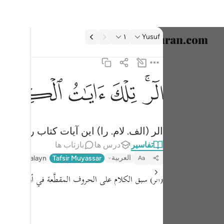
فسیر: Yusuf ۱:۱۲
۱
Yusuf
انتخاب ز
English
ﲒﲓ
ﲔ
ﲕ
ﲖ
الر تلك ايات الكتاب المبين ١
العربية
الٓر ۚ تِلْكَ ءَايَـٰتُ ٱلْكِتَـٰبِ ٱلْمُبِينِ ١
বাংলা
الر (الف. لام. را) این آیات کتاب روشنگر
فارسی
تفاسیر
درس ها
بازتاب ها
ançais
العربية
afseer Jalalayn
Tafsir Muyassar
Aa
onesia
(الر)
سبق الكلام على الحروف المقطَّعة في أول سورة البقر
taliano
Dutch