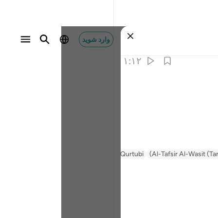
وارد شوید
۱:۱۲
Al-Tafsir Al-Wasit (Ta
Al-Qurtubi
Tafsir Ibn Kathir
السعدي Al-Sa'di