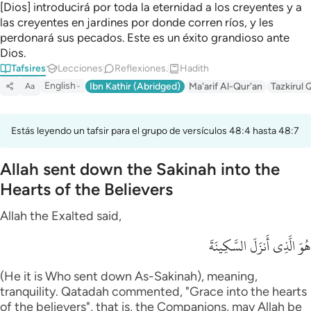
[Dios] introducirá por toda la eternidad a los creyentes y a
las creyentes en jardines por donde corren ríos, y les
perdonará sus pecados. Este es un éxito grandioso ante
Dios.
Tafsires
Lecciones
Reflexiones.
Hadith
English
Ibn Kathir (Abridged)
Ma'arif Al-Qur'an
Tazkirul 
Aa
Estás leyendo un tafsir para el grupo de versículos 48:4 hasta 48:7
Allah sent down the Sakinah into the
Hearts of the Believers
Allah the Exalted said,
هُوَ الَّذِى أَنزَلَ السَّكِينَةَ
(He it is Who sent down As-Sakinah), meaning,
tranquility. Qatadah commented, "Grace into the hearts
of the believers", that is, the Companions, may Allah be