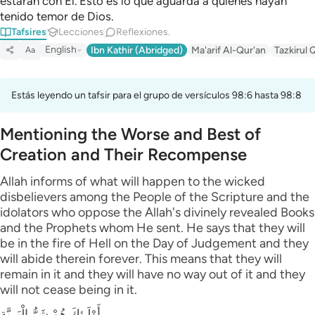
estarán con Él. Esto es lo que aguarda a quienes hayan
tenido temor de Dios.
Tafsires
Lecciones
Reflexiones.
English
Ibn Kathir (Abridged)
Ma'arif Al-Qur'an
Tazkirul 
Aa
Estás leyendo un tafsir para el grupo de versículos 98:6 hasta 98:8
Mentioning the Worse and Best of
Creation and Their Recompense
Allah informs of what will happen to the wicked
disbelievers among the People of the Scripture and the
idolators who oppose the Allah's divinely revealed Books
and the Prophets whom He sent. He says that they will
be in the fire of Hell on the Day of Judgement and they
will abide therein forever. This means that they will
remain in it and they will have no way out of it and they
will not cease being in it.
أَوْلَـئِكَ هُمْ شَرُّ الْبَرِيَّةِ