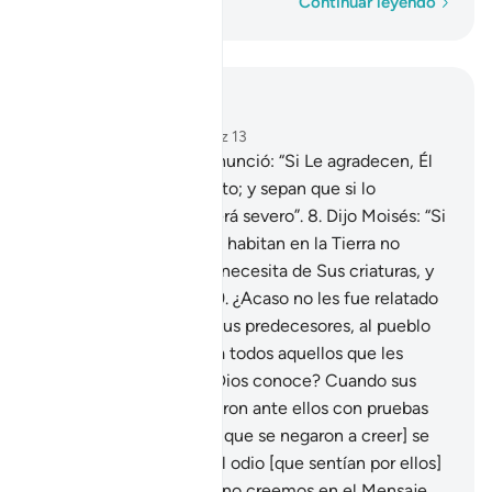
Palabra por palabra
Continuar leyendo
Leer en contexto
Capítulo 14, Página 257, Juz 13
7
.
Y cuando su Señor anunció: “Si Le agradecen, Él
incrementará su sustento; y sepan que si lo
rechazan, Su castigo será severo”.
8
.
Dijo Moisés: “Si
ustedes y todos los que habitan en la Tierra no
creen, sepan que Él no necesita de Sus criaturas, y
es digno de alabanza”.
9
.
¿Acaso no les fue relatado
lo que les aconteció a sus predecesores, al pueblo
de Noé, ‘Ad, Zamud, y a todos aquellos que les
sucedieron y que solo Dios conoce? Cuando sus
Mensajeros se presentaron ante ellos con pruebas
claras [de la verdad, los que se negaron a creer] se
mordieron los dedos del odio [que sentían por ellos]
y les dijeron: “Nosotros no creemos en el Mensaje