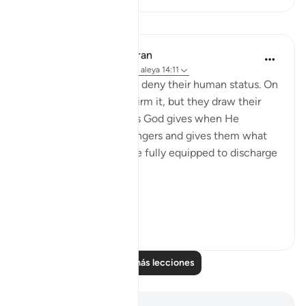
Lecciones
In the Shade of the Quran
hace 31 semanas
·
Referencias
aleya 14:11
The messengers do not deny their human status. On
the contrary, they confirm it, but they draw their
attention to the favours God gives when He
chooses human messengers and gives them what
they need in order to be fully equipped to discharge
their great duty:
...
Ver más
0
0
Leer más lecciones