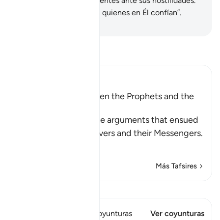
camino, y seremos pacientes ante sus hostilidades.
A Dios se encomiendan quienes en Él confían”.
-
Sheikh Isa Garcia
Lee Tafsir
Ibn Kathir (Abridged)
The Argument between the Prophets and the
Disbelievers
Allah narrates to us the arguments that ensued
between the disbelievers and their Messengers.
Wh
…
Leer más
Más Tafsires
Ver Qiraat
Este versículo tiene 1 Coyunturas
Ver coyunturas