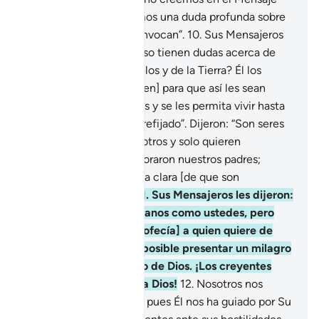
que han traído, y tenemos una duda profunda sobre
aquello a lo que nos convocan”.
10
.
Sus Mensajeros
les respondieron: “¿Acaso tienen dudas acerca de
Dios, Creador de los cielos y de la Tierra? Él los
convoca [a que Lo adoren] para que así les sean
perdonados sus pecados y se les permita vivir hasta
el plazo que se les ha prefijado”. Dijeron: “Son seres
humanos igual que nosotros y solo quieren
apartarnos de lo que adoraron nuestros padres;
presenten una evidencia clara [de que son
Mensajeros de Dios]”.
11
.
Sus Mensajeros les dijeron:
“Solo somos seres humanos como ustedes, pero
Dios agracia [con la profecía] a quien quiere de
Sus siervos. No nos es posible presentar un milagro
excepto con el permiso de Dios. ¡Los creyentes
deben encomendarse a Dios!
12
.
Nosotros nos
encomendamos a Dios, pues Él nos ha guiado por Su