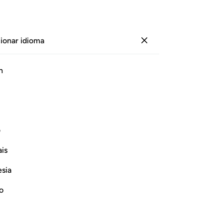
ionar idioma
Iniciar sesión
Página
255
Juz
13
/
Hizb
26
h
aham
ف
En el nombre de Alá, el Compasivo, el Misericordioso.
is
esia
no
 النور باذن ربهم الى صراط العزيز الحميد ١
نَ ٱلظُّلُمَـٰتِ إِلَى ٱلنُّورِ بِإِذْنِ رَبِّهِمْ إِلَىٰ صِرَٰطِ ٱلْعَزِيزِ ٱلْحَمِيدِ