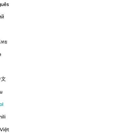
ﱕ
guês
ий
ไทย
e
ﱘ
中文
u
ol
ili
Việt