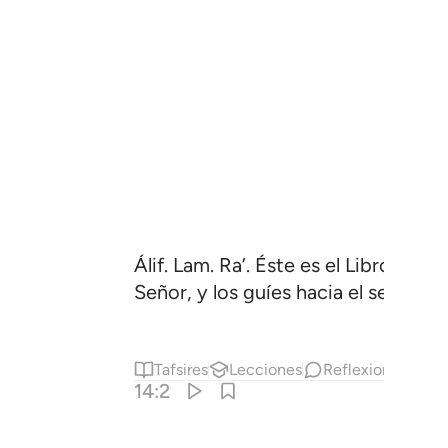
Álif. Lam. Ra’. Éste es el Libro que
Señor, y los guíes hacia el sendero 
Tafsires
Lecciones
Reflexiones.
Qi
14:2