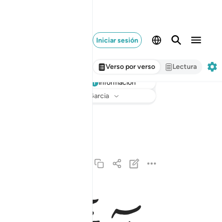
Iniciar sesión
Verso por verso
Lectura
información
Escuchar
Traducción
: Sheikh Isa Garcia
الر كتاب انزلناه اليك لتخرج الناس من الظلمات الى
الٓر ۚ كِتَـٰبٌ أَنزَلْنَـٰهُ إِلَيْكَ لِتُخْرِجَ ٱلنَّاسَ مِ