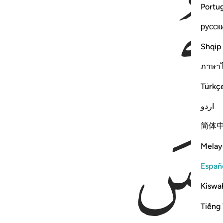
Portu
русск
Shqip
ภาษา
Türkç
اردو
简体
Melay
Españ
Kiswah
Tiếng 