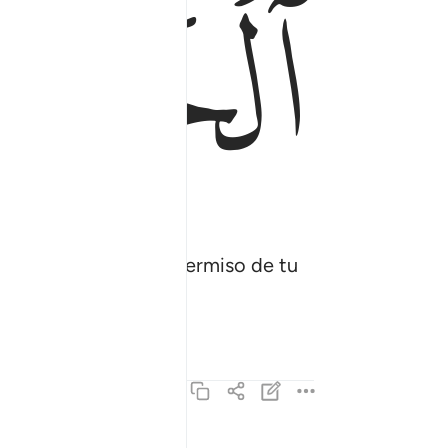
ﱢ
ieblas a la luz con el permiso de tu