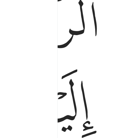
ﱒﱓ
ﱔ
ﱖ
ﱗ