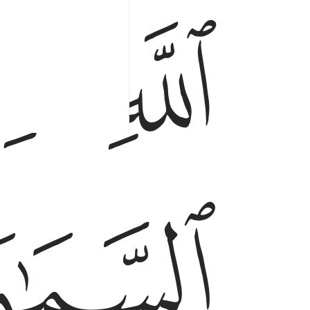
ﱤ
ﱥ
الله الذي له ما في السماوات وما في الارض وويل
ٱللَّهِ ٱلَّذِى لَهُۥ مَا فِى ٱلسَّمَـٰوَٰتِ وَمَا فِى ٱلْأَرْضِ ۗ
ﱩ