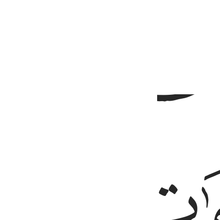
ﱦ
ﱧ
 للكافرين من عذاب شديد ٢
 وَوَيْلٌۭ لِّلْكَـٰفِرِينَ مِنْ عَذَابٍۢ شَدِيدٍ ٢
ﱪ
ﱫ