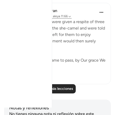
In the Shade of the Quran
hace 31 semanas
·
Referencias
aleya 11:66
The people of Thamud were given a respite of three
days after slaughtering the she-camel and were told
that that was the time left for them to enjoy
themselves. The punishment would then surely
follow:
"When Our judgment came to pass, by Our grace We
saved Sa...
Ver más
0
0
Leer más lecciones
Notas y reflexiones
No tienes ninguna nota ni reflexión sobre este