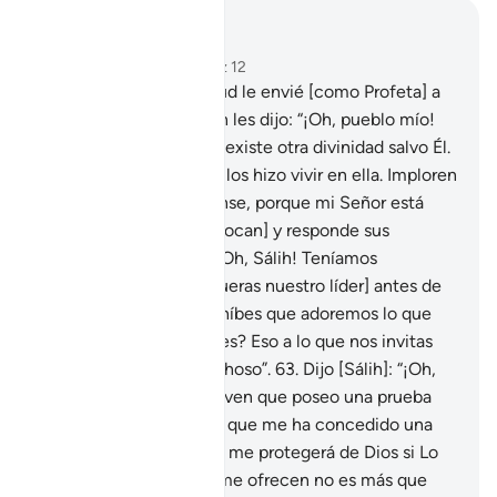
Leer en contexto
Capítulo 11, Página 229, Juz 12
61
.
Y al pueblo de Zamud le envié [como Profeta] a
su hermano Sálih, quien les dijo: “¡Oh, pueblo mío!
Adoren a Dios, pues no existe otra divinidad salvo Él.
Él los creó de la tierra y los hizo vivir en ella. Imploren
Su perdón y arrepiéntanse, porque mi Señor está
próximo [cuando Lo invocan] y responde sus
súplicas”.
62
.
Dijeron: “¡Oh, Sálih! Teníamos
esperanzas en ti [que fueras nuestro líder] antes de
esto[1]. ¿Acaso nos prohíbes que adoremos lo que
adoraron nuestros padres? Eso a lo que nos invitas
nos resulta muy sospechoso”.
63
.
Dijo [Sálih]: “¡Oh,
pueblo mío! ¿Acaso no ven que poseo una prueba
evidente de mi Señor y que me ha concedido una
misericordia[1]? ¿Quién me protegerá de Dios si Lo
desobedezco? Lo que me ofrecen no es más que