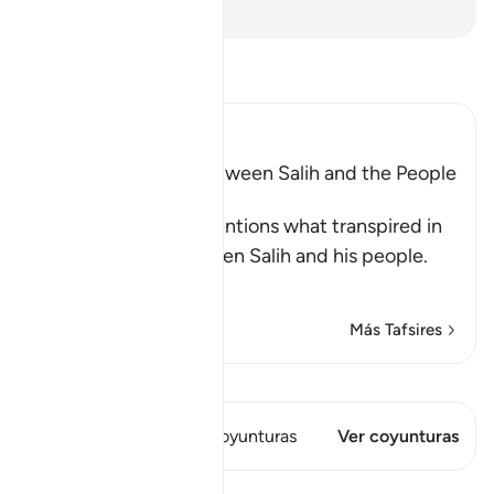
-
Sheikh Isa Garcia
Lee Tafsir
Ibn Kathir (Abridged)
The Conversation between Salih and the People
of Thamud
Allah, the Exalted, mentions what transpired in
the discussion between Salih and his people.
Al
…
Leer más
Más Tafsires
Ver Qiraat
Este versículo tiene 1 Coyunturas
Ver coyunturas
Lecciones