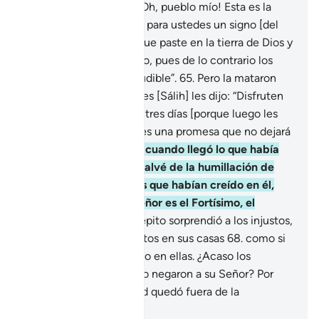
perdición para mí.
64
.
¡Oh, pueblo mío! Esta es la
camella de Dios[1], y es para ustedes un signo [del
poder divino], déjenla que paste en la tierra de Dios y
no le hagan ningún daño, pues de lo contrario los
azotará un castigo ineludible”.
65
.
Pero la mataron
con crueldad, y entonces [Sálih] les dijo: “Disfruten
en sus hogares durante tres días [porque luego les
llegará el castigo]; esa es una promesa que no dejará
de cumplirse”.
66
.
Pero cuando llegó lo que había
decretado para ellos, salvé de la humillación de
aquel día a Sálih y a los que habían creído en él,
por misericordia. Tu Señor es el Fortísimo, el
Poderoso.
67
.
Y el estrépito sorprendió a los injustos,
que amanecieron muertos en sus casas
68
.
como si
nunca hubieran habitado en ellas. ¿Acaso los
habitantes de Zamud no negaron a su Señor? Por
ello el pueblo de Zamud quedó fuera de la
misericordia.