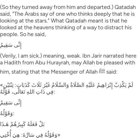
(So they turned away from him and departed.) Qatadah
said, "The Arabs say of one who thinks deeply that he is
looking at the stars." What Qatadah meant is that he
looked at the heavens thinking of a way to distract his
people. So he said,
إِنِّى سَقِيمٌ
(Verily, I am sick.) meaning, weak. Ibn Jarir narrated here
a Hadith from Abu Hurayrah, may Allah be pleased with
him, stating that the Messenger of Allah ﷺ said:
«لَمْ يَكْذِبْ إِبْرَاهِيمُ عَلَيْهِ الصَّلَاةُ وَالسَّلَامُ غَيْرَ ثَلَاثَ كَذَبَاتٍ: ثِنْتَيْنِ
فِي ذَاتِ اللهِ تَعَالَى، قَوْلُهُ:
إِنِّى سَقِيمٌ
وَقَوْلُهُ:
بَلْ فَعَلَهُ كَبِيرُهُمْ هَـذَا
وَقَوْلُهُ فِي سَارَّةَ: هِيَ أُخْتِي»