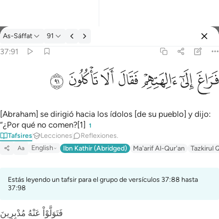
Tafsir: As-Sáffat 37:91
As-Sáffat
91
Iniciar sesión
37:91
فراغ الى الهتهم فقال الا تاكلون ٩١
ﲊ
ﲋ
ﲌ
ﲍ
ﲎ
ﲏ
ﲐ
فَرَاغَ إِلَىٰٓ ءَالِهَتِهِمْ فَقَالَ أَلَا تَأْكُلُونَ ٩١
[Abraham] se dirigió hacia los ídolos [de su pueblo] y dijo:
“¿Por qué no comen?[1]
1
Tafsires
Lecciones
Reflexiones.
English
Ibn Kathir (Abridged)
Ma'arif Al-Qur'an
Tazkirul 
Aa
Estás leyendo un tafsir para el grupo de versículos 37:88 hasta
37:98
فَتَوَلَّوْاْ عَنْهُ مُدْبِرِينَ