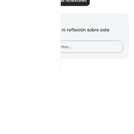
Leer más reflexiones
Notas y reflexiones
No tienes ninguna nota ni reflexión sobre este
versículo.
Plasma tus pensamientos…
Notes
placeholders
close