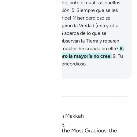
enviaría un signo del cielo, ante el cual sus cuellos
se inclinarían con sumisión.
5
.
Siempre que se les
presentó una revelación del Misericordioso se
apartaron de ella.
6
.
Negaron la Verdad [una y otra
vez]; ya se les informará acerca de lo que se
burlaban.
7
.
¿Acaso no observan la Tierra y reparan
sobre cuántas especies nobles he creado en ella?
8
.
En eso hay un signo, pero la mayoría no cree.
9
.
Tu
Señor es Poderoso, Misericordioso.
-
Sheikh Isa Garcia
Lee Tafsir
Ibn Kathir (Abridged)
Which was revealed in Makkah
بِسْمِ اللَّهِ الرَّحْمَـنِ الرَّحِيمِ
In the Name of Allah, the Most Gracious, the