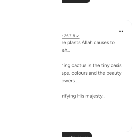
Reflexiones
Khaleda Begum
hace 5 años
·
Referencias
aleya 26:7-8
How MANY types of fine plants Allah causes to
grow??????? Subhanallah…
I was looking at a blooming cactus in the tiny oasis
in my balcony…. The shape, colours and the beauty
of the leaves and the flowers…..
it is glorifying Allah, glorifying His majesty…
...
Ver más
6
2