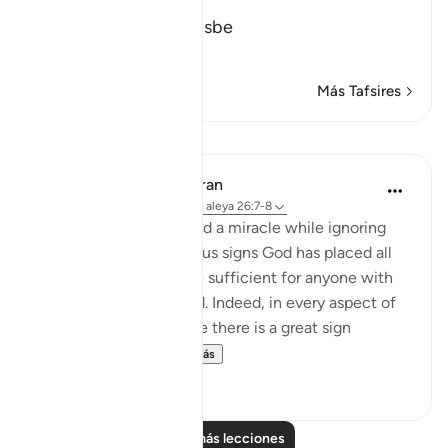
Most Merciful.
The Qur'an and the Disbe
…
Leer más
Más Tafsires
Lecciones
In the Shade of the Quran
hace 31 semanas
·
Referencias
aleya 26:7-8
The unbelievers demand a miracle while ignoring
the numerous miraculous signs God has placed all
around them. These are sufficient for anyone with
an open heart and mind. Indeed, in every aspect of
this marvellous universe there is a great sign
providing peopl...
Ver más
1
0
Leer más lecciones