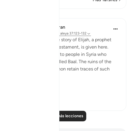
Lecciones
In the Shade of the Quran
hace 31 semanas
·
Referencias
aleya 37:123-132
A similar glimpse of the story of Elijah, a prophet
mentioned in the Old Testament, is given here.
Elijah was a messenger to people in Syria who
worshipped a statue called Baal. The ruins of the
city of Baalbek in Lebanon retain traces of such
worship:
Elijah...
Ver más
0
0
Leer más lecciones