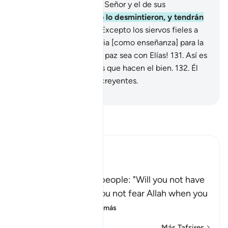
creadores:
126
.
Dios, su Señor y el de sus
antepasados”.
127
.
Pero lo desmintieron, y tendrán
que comparecer.
128
.
Excepto los siervos fieles a
Dios.
129
.
Dejé su historia [como enseñanza] para la
posteridad.
130
.
¡Que la paz sea con Elías!
131
.
Así es
como recompenso a los que hacen el bien.
132
.
Él
era uno de Mis siervos creyentes.
-
Sheikh Isa Garcia
Lee Tafsir
Ibn Kathir (Abridged)
إِذْ قَالَ لِقَوْمِهِ أَلاَ تَتَّقُونَ
(When he said to his people: "Will you not have
Taqwa") means, `do you not fear Allah when you
worship others i
…
Leer más
Más Tafsires