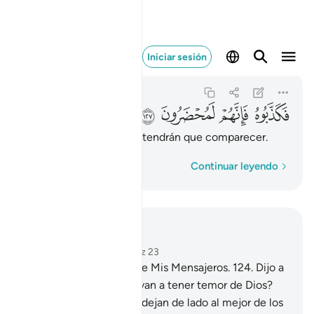
فكذبوه فانهم لمحضرون ١٢٧
Iniciar sesión
As-Sáffat
37:127
37:127
ﱁ
ﱂ
ﱃ
ﱄ
Pero lo desmintieron, y tendrán que comparecer.
Palabra por palabra
Continuar leyendo
Leer en contexto
Capítulo 37, Página 451, Juz 23
123
.
Elías también era de Mis Mensajeros.
124
.
Dijo a
su pueblo: “¿Es que no van a tener temor de Dios?
125
.
Invocan a Ba‘l[1], y dejan de lado al mejor de los