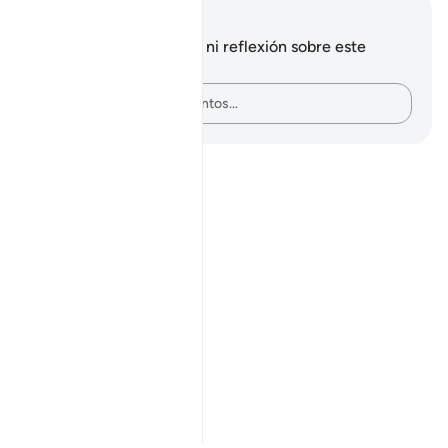
Notas y reflexiones
No tienes ninguna nota ni reflexión sobre este
versículo.
Plasma tus pensamientos…
Notes
placeholders
close