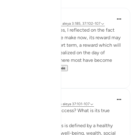
Reflexiones
Hammad Fahim
hace 10 semanas
·
Referencias
aleya 3:185, 37:102-107
When I read these verses, I reflected on the fact
that for any sacrifice we make now, its reward may
not be visible in the short term, a reward which will
only be truly and fully realized on the day of
judgement. In an era where most have become
accustomed to ...
Ver más
32
7
Hammad Fahim
hace 33 semanas
·
Referencias
aleya 37:101-107
How do we measure success? What is its true
metric?
Conventionally, success is defined by a healthy
bank balance, physical well-being, wealth, social