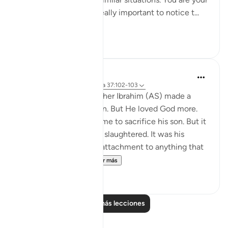
child’s role model. It’s really important to notice t...
Ver más
57
10
Yasmin Mogahed
hace 4 años
·
Referencias
aleya 37:102-103
Many years ago, our father Ibrahim (AS) made a
choice. He loved his son. But He loved God more.
The commandment came to sacrifice his son. But it
wasn't his son that was slaughtered. It was his
attachment. It was his attachment to anything that
could compete w...
Ver más
67
3
Leer más lecciones