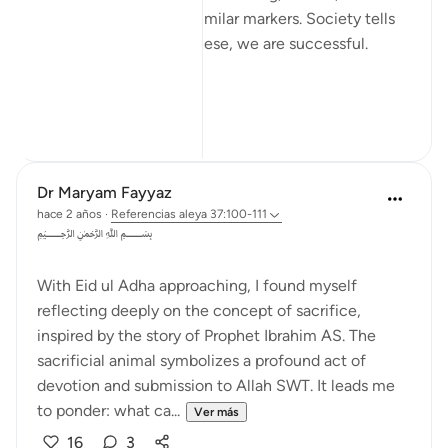
respect, stability, and similar markers. Society tells
us that if we possess these, we are successful.
Yet in...
Ver más
28
7
Dr Maryam Fayyaz
hace 2 años
·
Referencias
aleya 37:100-111
﷽
With Eid ul Adha approaching, I found myself
reflecting deeply on the concept of sacrifice,
inspired by the story of Prophet Ibrahim AS. The
sacrificial animal symbolizes a profound act of
devotion and submission to Allah SWT. It leads me
to ponder: what ca...
Ver más
16
3