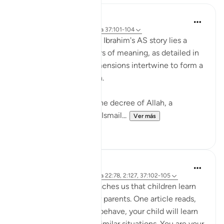
Hammad Fahim
hace 2 años
·
Referencias
aleya 37:101-104
In the grand tapestry of Ibrahim's AS story lies a
narrative rich with layers of meaning, as detailed in
Surah Saffat. Three dimensions intertwine to form a
profound lesson in faith.
Firstly, there is the divine decree of Allah, a
command (to sacrifice Ismail...
Ver más
28
3
Hammad Fahim
hace 3 años
·
Referencias
aleya 22:78, 2:127, 37:102-105
Modern psychology teaches us that children learn
through observing their parents. One article reads,
'By watching how you behave, your child will learn
about how to react in similar situations. You are your