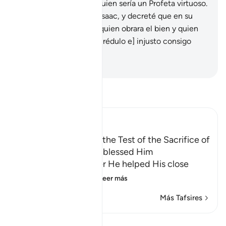
nacimiento de] Isaac, quien sería un Profeta virtuoso.
113
.
Lo bendije a él y a Isaac, y decreté que en su
descendencia hubiera quien obrara el bien y quien
fuera abiertamente [incrédulo e] injusto consigo
mismo.
-
Sheikh Isa Garcia
Lee Tafsir
Ibn Kathir (Abridged)
Ibrahim's Emigration, the Test of the Sacrifice of
Isma`il, and how Allah blessed Him
Allah tells us that after He helped His close
friend Ibrahim, pea
…
Leer más
Más Tafsires
Lecciones