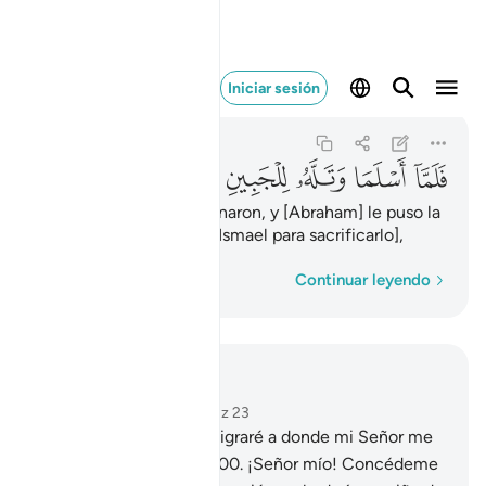
فلما اسلما وتله للجبين ١٠٣
Iniciar sesión
As-Sáffat
37:103
37:103
ﱁ
ﱂ
ﱃ
ﱄ
ﱅ
Cuando ambos se resignaron, y [Abraham] le puso la
frente [contra el piso a Ismael para sacrificarlo],
Palabra por palabra
Continuar leyendo
Leer en contexto
Capítulo 37, Página 450, Juz 23
99
.
Dijo [Abraham]: “Emigraré a donde mi Señor me
ordene. ¡Él me guiará!
100
.
¡Señor mío! Concédeme