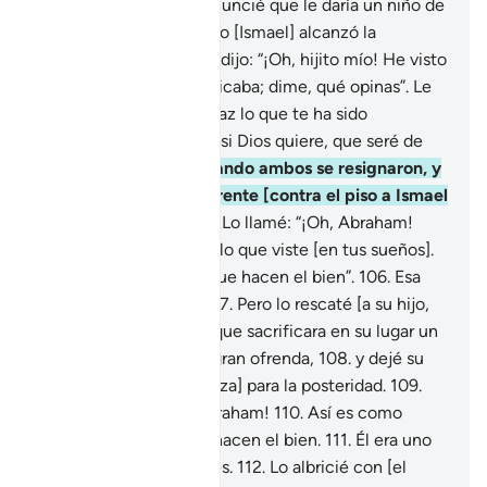
un hijo justo”.
101
.
Le anuncié que le daría un niño de
buen juicio.
102
.
Cuando [Ismael] alcanzó la
pubertad, [Abraham] le dijo: “¡Oh, hijito mío! He visto
en sueños que te sacrificaba; dime, qué opinas”. Le
dijo: “¡Oh, padre mío! Haz lo que te ha sido
ordenado; encontrarás, si Dios quiere, que seré de
los pacientes”.
103
.
Cuando ambos se resignaron, y
[Abraham] le puso la frente [contra el piso a Ismael
para sacrificarlo],
104
.
Lo llamé: “¡Oh, Abraham!
105
.
Has cumplido con lo que viste [en tus sueños].
Así recompenso a los que hacen el bien”.
106
.
Esa
fue una dura prueba.
107
.
Pero lo rescaté [a su hijo,
ordenando a Abraham que sacrificara en su lugar un
cordero] e hiciera una gran ofrenda,
108
.
y dejé su
historia [como enseñanza] para la posteridad.
109
.
¡Que la paz sea con Abraham!
110
.
Así es como
recompenso a los que hacen el bien.
111
.
Él era uno
de Mis siervos creyentes.
112
.
Lo albricié con [el