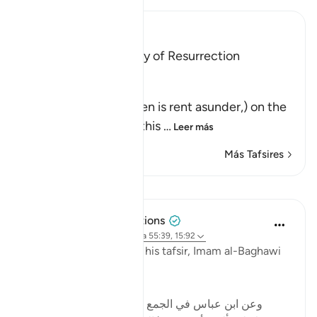
Ibn Kathir (Abridged)
The Horrors of the Day of Resurrection
Allah said,
فَإِذَا انشَقَّتِ السَّمَآءُ
(Then when the heaven is rent asunder,) on the
Day of Resurrection; this
…
Leer más
Más Tafsires
Lecciones
Tulayhah Tafsir Translations
hace 5 años
·
Referencias
aleya 55:39, 15:92
Commenting on this in his tafsir, Imam al-Baghawi
wrote:
[وعن ابن عباس في الجمع بين هذه الآية وبين قوله : '