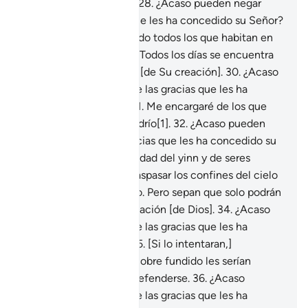
Majestuoso y el Noble.
28
.
¿Acaso pueden negar
alguna de las gracias que les ha concedido su Señor?
29
.
Lo invocan suplicando todos los que habitan en
los cielos y en la Tierra. Todos los días se encuentra
atendiendo los asuntos [de Su creación].
30
.
¿Acaso
pueden negar alguna de las gracias que les ha
concedido su Señor?
31
.
Me encargaré de los que
cargan con el libre albedrío[1].
32
.
¿Acaso pueden
negar alguna de las gracias que les ha concedido su
Señor?
33
.
¡Oh, comunidad del yinn y de seres
humanos! Si pueden traspasar los confines del cielo
y de la Tierra[1], háganlo. Pero sepan que solo podrán
traspasarlos con autorización [de Dios].
34
.
¿Acaso
pueden negar alguna de las gracias que les ha
concedido su Señor?
35
.
[Si lo intentaran,]
llamaradas de fuego y cobre fundido les serían
lanzadas y no podrían defenderse.
36
.
¿Acaso
pueden negar alguna de las gracias que les ha