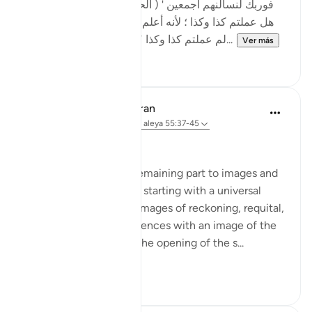
فوربك لنسألنهم أجمعين ' ( الحجر - 92 ) قال : لا يسألهم
هل عملتم كذا وكذا ؛ لأنه أعلم بذلك منهم ، ولكن يسألهم
لم عملتم كذا وكذا ؟وعن عكرمة أنه قال : إنه...
Ver más
0
0
In the Shade of the Quran
hace 31 semanas
·
Referencias
aleya 55:37-45
The Last Day
The surah devotes its remaining part to images and
scenes of the Last Day, starting with a universal
upheaval, followed by images of reckoning, requital,
and reward. This commences with an image of the
universe that fits with the opening of the s...
Ver más
0
0