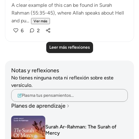
A clear example of this can be found in Surah
Rahman (55:35-45), where Allah speaks about Hell
and pu...
Ver más
6
2
Leer más reflexiones
Notas y reflexiones
No tienes ninguna nota ni reflexión sobre este
versículo.
Plasma tus pensamientos…
Planes de aprendizaje
Surah Ar-Rahman: The Surah of
Mercy