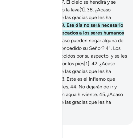
concedido su Señor?
37
.
El cielo se hendirá y se
pondrá al rojo vivo como la lava[1].
38
.
¿Acaso
pueden negar alguna de las gracias que les ha
concedido su Señor?
39
.
Ese día no será necesario
preguntarles por sus pecados a los seres humanos
ni a los yinn.[1]
40
.
¿Acaso pueden negar alguna de
las gracias que les ha concedido su Señor?
41
.
Los
pecadores serán reconocidos por su aspecto, y se les
tomará por la frente y por los pies[1].
42
.
¿Acaso
pueden negar alguna de las gracias que les ha
concedido su Señor?
43
.
Este es el Infierno que
desmentían los criminales.
44
.
No dejarán de ir y
venir entre el fuego y un agua hirviente.
45
.
¿Acaso
pueden negar alguna de las gracias que les ha
concedido su Señor?
-
Sheikh Isa Garcia
Lee Tafsir