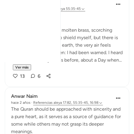
Dr Maryam Fayyaz
el año pasado
·
Referencias
aleya 55:35-45
﷽
The fire rains down like molten brass, scorching
every part of me. I try to shield myself, but there is
no escape. The sky, the earth, the very air feels
hostile. It strikes me then: I had been warned. I heard
those words many times before, about a Day when...
Ver más
13
6
Anwar Naim
hace 2 años
·
Referencias
aleya 17:82, 55:35-45, 16:98
The Quran should be approached with sincerity and
a pure heart, as it serves as a source of guidance for
some while others may not grasp its deeper
meanings.