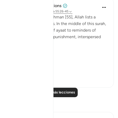
Tulayhah Tafsir Translations
hace 5 años
·
Referencias
aleya 55:26-45
Throughout surah al-Rahman [55], Allah lists a
number of His blessings. In the middle of this surah,
He devotes a number of ayaat to reminders of
death, judgement, and punishment, interspersed
with the question:
[فَبِأَيِّ آلَاءِ رَبِّكُمَا تُكَذِّبَانِ]
'So...
Ver más
0
0
Leer más lecciones
Reflexiones