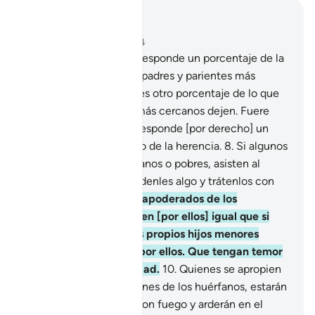
Leer en contexto
Capítulo 4, Página 78, Juz 4
7
.
A los varones les corresponde un porcentaje de la
herencia que dejen los padres y parientes más
cercanos, y a las mujeres otro porcentaje de lo que
los padres y parientes más cercanos dejen. Fuere
poco o mucho, les corresponde [por derecho] un
porcentaje determinado de la herencia.
8
.
Si algunos
[otros] parientes, huérfanos o pobres, asisten al
reparto de la herencia, denles algo y trátenlos con
amabilidad.
9
.
Que [los apoderados de los
huérfanos] se preocupen [por ellos] igual que si
dejasen tras de sí a sus propios hijos menores
huérfanos y temiesen por ellos. Que tengan temor
de Dios y digan la verdad.
10
.
Quienes se apropien
injustamente de los bienes de los huérfanos, estarán
llenando sus entrañas con fuego y arderán en el