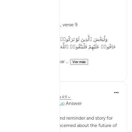
Day Two: Taqwa
Allah says in Surah Nisa, verse 9
وَلْيَخْشَ ٱلَّذِينَ لَوْ تَرَكُوا۟ مِنْ خَلْفِهِمْ ذُرِّيَّةًۭ ضِعَـٰفًا
خَافُوا۟ عَلَيْهِمْ فَلْيَتَّقُوا۟ ٱللَّهَ وَلْيَقُولُوا۟ قَوْلًۭا سَدِيدًا
Let those who would fear ...
Ver más
2
0
Mohannad Hakeem
hace 4 años
·
Referencias
aleya 4:9
Day 4 juz 4
#AyahLookup
Answer
MUCH NEEDED Ayah and reminder and story for
every parent who is concerned about the future of