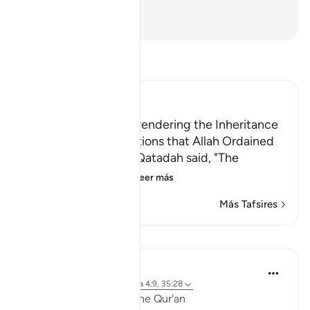
Infierno.
-
Sheikh Isa Garcia
Lee Tafsir
Ibn Kathir (Abridged)
The Necessity of Surrendering the Inheritance
According to the Portions that Allah Ordained
Sa`id bin Jubayr and Qatadah said, "The
idolators used to g
…
Leer más
Más Tafsires
Lecciones
Ola Shoubaki
hace 3 años
·
Referencias
aleya 4:9, 35:28
Linguistic Gems from the Qur'an