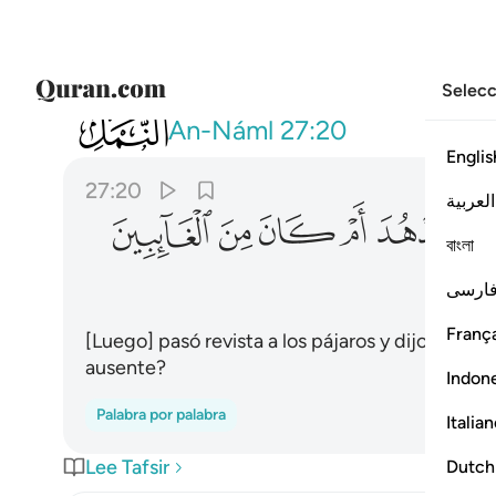
Selecc
027
وتفقد الطير فقال ما لي لا ارى الهدهد ام
An-Náml
27:20
Englis
27:20
العربية
ﲲ
ﲳ
ﲴ
ﲵ
ﲶ
বাংলা
ارسی
França
[Luego] pasó revista a los pájaros y dijo: “¿Por
ausente?
Indon
Palabra por palabra
Italia
Lee Tafsir
Dutch