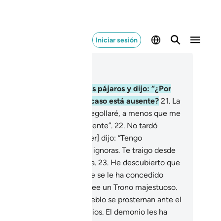
Iniciar sesión
er en contexto
ítulo 27, Página 378, Juz 19
.
[Luego] pasó revista a los pájaros y dijo: “¿Por
é no veo a la abubilla? ¿Acaso está ausente?
21
.
La
stigaré severamente o la degollaré, a menos que me
esente una excusa convincente”.
22
.
No tardó
ho en regresar, y [al volver] dijo: “Tengo
nocimiento de algo que tú ignoras. Te traigo desde
ba[1] información fidedigna.
23
.
He descubierto que
í reina una mujer[1], a la que se le ha concedido
cha riqueza y poder, y posee un Trono majestuoso.
.
Encontré que ella y su pueblo se prosternan ante el
l, en vez de hacerlo ante Dios. El demonio les ha