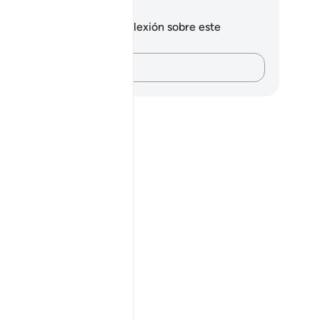
tas y reflexiones
 tienes ninguna nota ni reflexión sobre este
sículo.
Plasma tus pensamientos…