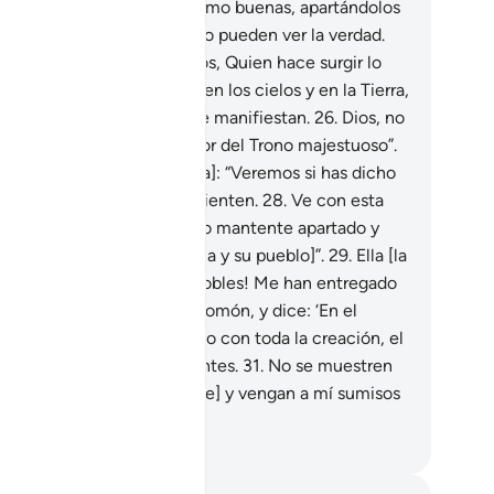
cho ver sus malas obras como buenas, apartándolos
l sendero recto y por eso no pueden ver la verdad.
.
No se prosternan ante Dios, Quien hace surgir lo
 se encuentra escondido en los cielos y en la Tierra,
sabe lo que ocultan y lo que manifiestan.
26
.
Dios, no
 divinidad salvo Él, el Señor del Trono majestuoso”.
.
Dijo [Salomón a la abubilla]: “Veremos si has dicho
 verdad o eres de los que mienten.
28
.
Ve con esta
rta mía y entrégasela, luego mantente apartado y
serva cómo reaccionan [ella y su pueblo]”.
29
.
Ella [la
ina de Saba[1]] dijo: “¡Oh, nobles! Me han entregado
a carta noble.
30
.
Es de Salomón, y dice: ‘En el
mbre de Dios, el Compasivo con toda la creación, el
sericordioso con los creyentes.
31
.
No se muestren
tivos conmigo [y mi mensaje] y vengan a mí sumisos
noteístas]’”.
eikh Isa Garcia