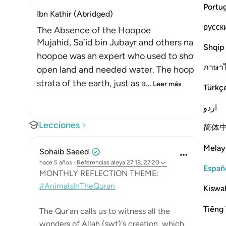
Portu
Ibn Kathir (Abridged)
русск
The Absence of the Hoopoe
Mujahid, Sa`id bin Jubayr and others narrated 
Shqip
hoopoe was an expert who used to show Sulaym
ภาษา
open land and needed water. The hoopoe would l
strata of the earth, just as a
…
Leer más
Türkç
اردو
Lecciones
简体
Melay
Sohaib Saeed
hace 5 años
·
Referencias
aleya 27:18, 27:20
Españ
MONTHLY REFLECTION THEME:
#AnimalsInTheQuran
Kiswah
Tiếng 
The Qur'an calls us to witness all the
wonders of Allah (swt)'s creation, which