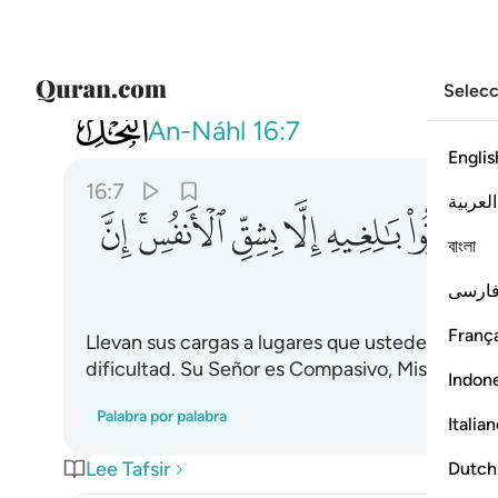
Selecc
016
وتحمل اثقالكم الى بلد لم تكونوا 
An-Náhl
16:7
Englis
16:7
العربية
ﱆ
ﱇ
ﱈ
ﱉ
ﱊﱋ
ﱌ
বাংলা
ارسی
França
Llevan sus cargas a lugares que ustedes no po
dificultad. Su Señor es Compasivo, Misericordi
Indon
Palabra por palabra
Italia
Lee Tafsir
Dutch