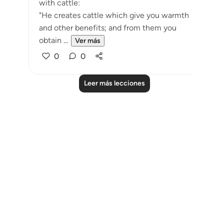
with cattle:
"He creates cattle which give you warmth
and other benefits; and from them you
obtain ...
Ver más
0
0
Leer más lecciones