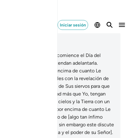
Iniciar sesión
er en contexto
ítulo 16, Página 268, Juz 14
La orden de Dios [para que comience el Día del
cio] llegará pronto, no pretendan adelantarla.
lorificado sea! Él está por encima de cuanto Le
ocian.
2
.
Él envía a los ángeles con la revelación de
s órdenes a quien Le place de Sus siervos para que
vierta: “No hay otra divinidad más que Yo, tengan
mor de Mí”.
3
.
Dios creó los cielos y la Tierra con un
n justo y verdadero. Él está por encima de cuanto Le
ocian.
4
.
Creó al ser humano de [algo tan ínfimo
mo] un óvulo fecundado, y sin embargo este discute
nstantemente [la existencia y el poder de su Señor].