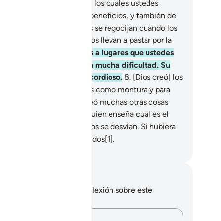
Dios creó a los ganados, de los cuales ustedes
tienen sus abrigos y otros beneficios, y también de
os se alimentan.
6
.
Ustedes se regocijan cuando los
ean por la tarde y cuando los llevan a pastar por la
ñana.
7
.
Llevan sus cargas a lugares que ustedes
 podrían alcanzar sino con mucha dificultad. Su
ñor es Compasivo, Misericordioso.
8
.
[Dios creó] los
ballos, las mulas y los asnos como montura y para
e se luzcan con ellos. Y creó muchas otras cosas
e no conocen.
9
.
Dios es Quien enseña cuál es el
ndero recto, del que muchos se desvían. Si hubiera
rido los habría guiado a todos[1].
eikh Isa Garcia
tas y reflexiones
 tienes ninguna nota ni reflexión sobre este
sículo.
Plasma tus pensamientos…