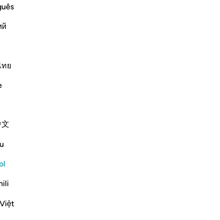
5
.
guês
ob
ий
ell
d a Blessing from Him
arr
s creation of An`am, this term includes
ma
tail in Surat Al-An`am where the "eight
no
ไทย
 benefits d
…
Leer más
Se
e
Más Tafsires
ca
qu
qu
中文
se
Ver coyunturas
que
u
-
Sh
Reflexiones
ol
No
Yousef Junior
ili
No
hace 5 años
·
Referencias
aleya 16:7
ver
As I stand here awaiting my flight, looking
Việt
on the plane through the glass, I