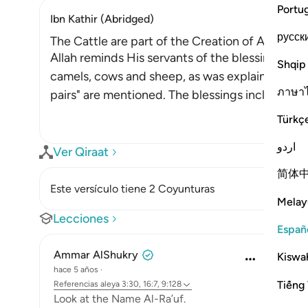
Portu
Ibn Kathir (Abridged)
русск
The Cattle are part of the Creation of Allah an
Allah reminds His servants of the blessing in Hi
Shqip
camels, cows and sheep, as was explained in de
ภาษา
pairs" are mentioned. The blessings include the
Türkç
اردو
Ver Qiraat
简体
Este versículo tiene 2 Coyunturas
Melay
Lecciones
Españ
Ammar AlShukry
Kiswah
hace 5 años
·
Tiếng 
Referencias
aleya 3:30, 16:7, 9:128
Look at the Name Al-Ra’uf.