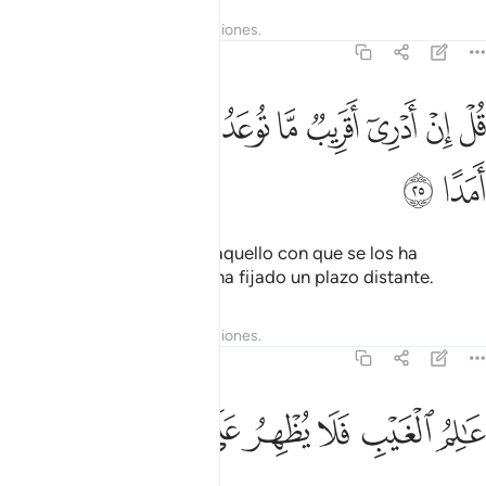
Tafsires
Lecciones
Reflexiones.
72:25
ﲸ
ﲹ
ﲺ
ﲻ
ﲼ
ﲽ
ﲾ
ل ان ادري اقريب ما توعدون ام يجعل له ربي امدا ٢٥
ﲿ
ﳀ
ﳁ
ُلْ إِنْ أَدْرِىٓ أَقَرِيبٌۭ مَّا تُوعَدُونَ أَمْ يَجْعَلُ لَهُۥ رَبِّىٓ أَمَدًا ٢٥
ﳂ
ﳃ
Diles: “No sé si está cerca aquello con que se los ha
advertido, o si mi Señor le ha fijado un plazo distante.
Tafsires
Lecciones
Reflexiones.
72:26
ﳄ
ﳅ
ﳆ
ﳇ
الم الغيب فلا يظهر على غيبه احدا ٢٦
ﳈ
ﳉ
ﳊ
ﳋ
َـٰلِمُ ٱلْغَيْبِ فَلَا يُظْهِرُ عَلَىٰ غَيْبِهِۦٓ أَحَدًا ٢٦