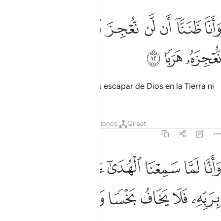
ﲾ
ﲿ
ﳀ
ﳁ
ﳂ
ﳃ
ﳄ
انا ظننا ان لن نعجز الله في الارض ولن نعجزه هربا ١٢
ﳅ
ﳆ
َأَنَّا ظَنَنَّآ أَن لَّن نُّعْجِزَ ٱللَّهَ فِى ٱلْأَرْضِ وَلَن نُّعْجِزَهُۥ هَرَبًۭا ١٢
ﳇ
ﳈ
ﳉ
Sabemos que no podremos escapar de Dios en la Tierra ni
huir de Él.
Tafsires
Lecciones
Reflexiones.
Qiraat
72:13
ﳊ
ﳋ
ﳌ
ﳍ
ﳎ
ﳏﳐ
ﳑ
انا لما سمعنا الهدى امنا به فمن يومن بربه فلا يخاف بخسا ولا رهقا ١٣
ﳒ
َأَنَّا لَمَّا سَمِعْنَا ٱلْهُدَىٰٓ ءَامَنَّا بِهِۦ ۖ فَمَن يُؤْمِنۢ بِرَبِّهِۦ فَلَا يَخَافُ بَخْسًۭا 
ﳓ
ﳔ
ﳕ
ﳖ
ﳗ
ﳘ
ﳙ