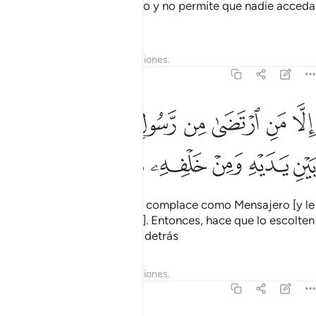
Él es Quien conoce lo oculto y no permite que nadie acceda
a él.
Tafsires
Lecciones
Reflexiones.
72:27
ﳌ
ﳍ
ﳎ
ﳏ
ﳐ
ﳑ
ﳒ
لا من ارتضى من رسول فانه يسلك من بين يديه ومن خلفه رصدا ٢٧
ﳓ
ِلَّا مَنِ ٱرْتَضَىٰ مِن رَّسُولٍۢ فَإِنَّهُۥ يَسْلُكُ مِنۢ بَيْنِ يَدَيْهِ وَمِنْ خَلْفِهِۦ رَص
ﳔ
ﳕ
ﳖ
ﳗ
ﳘ
ﳙ
Salvo aquel con quien Él se complace como Mensajero [y le
revela asuntos de lo oculto]. Entonces, hace que lo escolten
[ángeles] por delante y por detrás
Tafsires
Lecciones
Reflexiones.
72:28