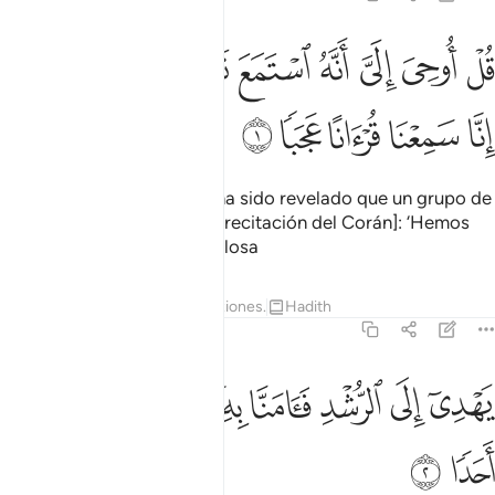
ﱁ
ﱂ
ﱃ
ﱄ
ﱅ
ﱆ
ﱇ
ﱈ
ل اوحي الي انه استمع نفر من الجن فقالوا انا سمعنا قرانا عجبا ١
ﱉ
ُلْ أُوحِىَ إِلَىَّ أَنَّهُ ٱسْتَمَعَ نَفَرٌۭ مِّنَ ٱلْجِنِّ فَقَالُوٓا۟ إِنَّا سَمِعْنَا قُرْءَانًا ع
ﱊ
ﱋ
ﱌ
ﱍ
ﱎ
[¡Oh, Mujámmad!] Di: “Me ha sido revelado que un grupo de
yinn dijeron al escuchar [la recitación del Corán]: ‘Hemos
oído una recitación maravillosa
Tafsires
Lecciones
Reflexiones.
Hadith
72:2
ﱏ
ﱐ
ﱑ
ﱒ
ﱓﱔ
هدي الى الرشد فامنا به ولن نشرك بربنا احدا ٢
ﱕ
ﱖ
ﱗ
َهْدِىٓ إِلَى ٱلرُّشْدِ فَـَٔامَنَّا بِهِۦ ۖ وَلَن نُّشْرِكَ بِرَبِّنَآ أَحَدًۭا ٢
ﱘ
ﱙ