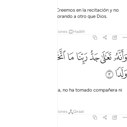
que guía al sendero recto. Creemos en la recitación y no
caeremos en la idolatría adorando a otro que Dios.
Tafsires
Lecciones
Reflexiones.
Hadith
72:3
ﱚ
ﱛ
ﱜ
ﱝ
ﱞ
انه تعالى جد ربنا ما اتخذ صاحبة ولا ولدا ٣
ﱟ
ﱠ
ﱡ
َأَنَّهُۥ تَعَـٰلَىٰ جَدُّ رَبِّنَا مَا ٱتَّخَذَ صَـٰحِبَةًۭ وَلَا وَلَدًۭا ٣
ﱢ
ﱣ
Él, exaltada sea Su grandeza, no ha tomado compañera ni
hijo.
Tafsires
Lecciones
Reflexiones.
Qiraat
72:4