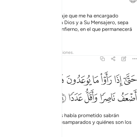
solo debo difundir el Mensaje que me ha encargado
transmitir”. Quien rechace a Dios y a Su Mensajero, sepa
que le espera el fuego del Infierno, en el que permanecerá
por toda la eternidad.
Tafsires
Lecciones
Reflexiones.
72:24
ﲬ
ﲭ
ﲮ
ﲯ
ﲰ
ﲱ
ﲲ
تى اذا راوا ما يوعدون فسيعلمون من اضعف ناصرا واقل عددا ٢٤
َتَّىٰٓ إِذَا رَأَوْا۟ مَا يُوعَدُونَ فَسَيَعْلَمُونَ مَنْ أَضْعَفُ نَاصِرًۭا وَأَقَلُّ عَدَدًۭا
ﲳ
ﲴ
ﲵ
ﲶ
ﲷ
Y cuando vean lo que se les había prometido sabrán
quiénes están realmente desamparados y quiénes son los
insignificantes.