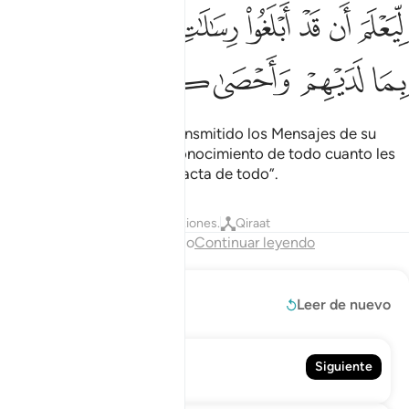
ﳚ
ﳛ
ﳜ
ﳝ
ﳞ
ﳟ
ﳠ
يعلم ان قد ابلغوا رسالات ربهم واحاط بما لديهم واحصى كل شيء عددا ٨
ِّيَعْلَمَ أَن قَدْ أَبْلَغُوا۟ رِسَـٰلَـٰتِ رَبِّهِمْ وَأَحَاطَ بِمَا لَدَيْهِمْ وَأَحْصَىٰ كُلَّ شَىْءٍ 
ﳡ
ﳢ
ﳣ
ﳤ
ﳥ
ﳦ
ﳧ
para cerciorarse que ha transmitido los Mensajes de su
Señor. Él tiene completo conocimiento de todo cuanto les
sucede y lleva la cuenta exacta de todo”.
Tafsires
Lecciones
Reflexiones.
Qiraat
Fin del capítulo
Continuar leyendo
Leer más
Leer de nuevo
73. Al-Muzámmil
Siguiente
El Arropado (El Envuelto)