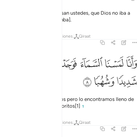
Ellos pensaban, como piensan ustedes, que Dios no iba a
resucitar a nadie [de su tumba].
Tafsires
Lecciones
Reflexiones.
Qiraat
72:8
ﲍ
ﲎ
ﲏ
ﲐ
انا لمسنا السماء فوجدناها مليت حرسا شديدا وشهبا ٨
ﲑ
ﲒ
َأَنَّا لَمَسْنَا ٱلسَّمَآءَ فَوَجَدْنَـٰهَا مُلِئَتْ حَرَسًۭا شَدِيدًۭا وَشُهُبًۭا ٨
ﲓ
ﲔ
ﲕ
Quisimos acceder al cosmos pero lo encontramos lleno de
guardianes severos y meteoritos[1]
1
Tafsires
Lecciones
Reflexiones.
Qiraat
72:9