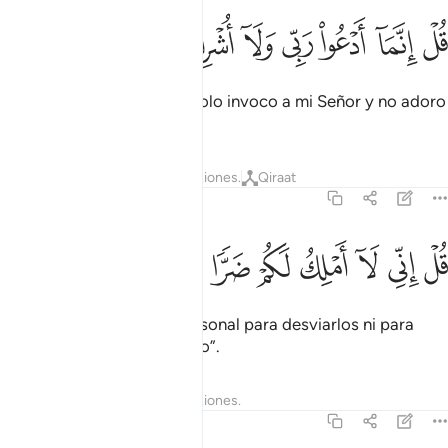
ﱻ
ﱼ
ﱽ
ﱾ
ﱿ
ل انما ادعو ربي ولا اشرك به احدا ٢٠
ﲀ
ﲁ
ﲂ
ﲃ
ُلْ إِنَّمَآ أَدْعُوا۟ رَبِّى وَلَآ أُشْرِكُ بِهِۦٓ أَحَدًۭا ٢٠
Diles [¡Oh, Mujámmad!]: “Solo invoco a mi Señor y no adoro
a otro que Dios”.
Tafsires
Lecciones
Reflexiones.
Qiraat
72:21
ﲄ
ﲅ
ﲆ
ﲇ
ﲈ
ل اني لا املك لكم ضرا ولا رشدا ٢١
ﲉ
ﲊ
ﲋ
ﲌ
ُلْ إِنِّى لَآ أَمْلِكُ لَكُمْ ضَرًّۭا وَلَا رَشَدًۭا ٢١
Diles: “No tengo poder personal para desviarlos ni para
guiarlos por el camino recto”.
Tafsires
Lecciones
Reflexiones.
72:22