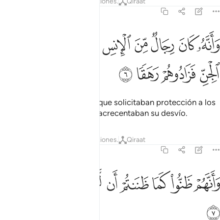
Tafsires
Lecciones
Reflexiones.
Qiraat
72:6
ﱷ
ﱸ
ﱹ
ﱺ
ﱻ
ﱼ
ﱽ
ﱾ
انه كان رجال من الانس يعوذون برجال من الجن فزادوهم رهقا ٦
َأَنَّهُۥ كَانَ رِجَالٌۭ مِّنَ ٱلْإِنسِ يَعُوذُونَ بِرِجَالٍۢ مِّنَ ٱلْجِنِّ فَزَادُوهُمْ رَ
ﱿ
ﲀ
ﲁ
ﲂ
pero había seres humanos que solicitaban protección a los
yinn, siendo que ellos solo acrecentaban su desvío.
Tafsires
Lecciones
Reflexiones.
Qiraat
72:7
ﲃ
ﲄ
ﲅ
ﲆ
ﲇ
ﲈ
انهم ظنوا كما ظننتم ان لن يبعث الله احدا ٧
ﲉ
ﲊ
ﲋ
َأَنَّهُمْ ظَنُّوا۟ كَمَا ظَنَنتُمْ أَن لَّن يَبْعَثَ ٱللَّهُ أَحَدًۭا ٧
ﲌ