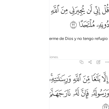
ﲍ
ﲎ
ﲏ
ﲐ
ﲑ
ﲒ
ﲓ
ﲔ
ل اني لن يجيرني من الله احد ولن اجد من دونه ملتحدا ٢٢
ﲕ
ﲖ
ُلْ إِنِّى لَن يُجِيرَنِى مِنَ ٱللَّهِ أَحَدٌۭ وَلَنْ أَجِدَ مِن دُونِهِۦ مُلْتَحَدًا ٢٢
ﲗ
ﲘ
ﲙ
Diles: “Nadie puede protegerme de Dios y no tengo refugio
fuera de Él,
Tafsires
Lecciones
Reflexiones.
72:23
ﲚ
ﲛ
ﲜ
ﲝ
ﲞﲟ
ﲠ
ﲡ
ﲢ
لا بلاغا من الله ورسالاته ومن يعص الله ورسوله فان له نار جهنم خالدين في
ِلَّا بَلَـٰغًۭا مِّنَ ٱللَّهِ وَرِسَـٰلَـٰتِهِۦ ۚ وَمَن يَعْصِ ٱللَّهَ وَرَسُولَهُۥ فَإِنَّ لَهُۥ نَارَ جَهَنَّمَ خَـٰلِد
ﲣ
ﲤ
ﲥ
ﲦ
ﲧ
ﲨ
ﲩ
ﲪ
ﲫ