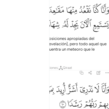
ﲖ
ﲗ
ﲘ
ﲙ
ﲚ
ﲛﲜ
ﲝ
انا كنا نقعد منها مقاعد للسمع فمن يستمع الان يجد له شهابا رصدا ٩
َأَنَّا كُنَّا نَقْعُدُ مِنْهَا مَقَـٰعِدَ لِلسَّمْعِ ۖ فَمَن يَسْتَمِعِ ٱلْـَٔانَ يَجِدْ لَهُۥ شِهَابًۭ
ﲞ
ﲟ
ﲠ
ﲡ
ﲢ
ﲣ
ﲤ
a pesar que buscábamos posiciones apropiadas del
cosmos para escuchar [la revelación], pero todo aquel que
intenta ahora escuchar encuentra un meteoro que le
acecha.
Tafsires
Lecciones
Reflexiones.
Qiraat
72:10
ﲥ
ﲦ
ﲧ
ﲨ
ﲩ
ﲪ
ﲫ
ﲬ
انا لا ندري اشر اريد بمن في الارض ام اراد بهم ربهم رشدا ١٠
ﲭ
ﲮ
َأَنَّا لَا نَدْرِىٓ أَشَرٌّ أُرِيدَ بِمَن فِى ٱلْأَرْضِ أَمْ أَرَادَ بِهِمْ رَبُّهُمْ رَشَدًۭا ١٠
ﲯ
ﲰ
ﲱ
ﲲ