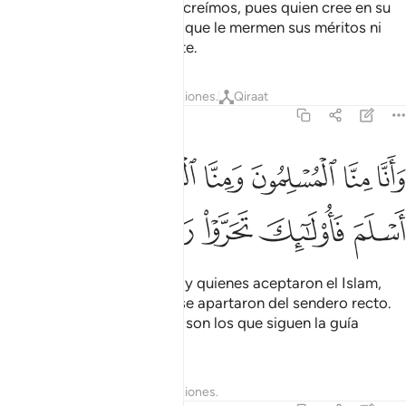
Pero cuando oímos la guía creímos, pues quien cree en su
Señor no tendrá que temer que le mermen sus méritos ni
que lo inculpen injustamente.
Tafsires
Lecciones
Reflexiones.
Qiraat
72:14
ﱁ
ﱂ
ﱃ
ﱄ
ﱅﱆ
ﱇ
انا منا المسلمون ومنا القاسطون فمن اسلم فاولايك تحروا رشدا ١٤
َأَنَّا مِنَّا ٱلْمُسْلِمُونَ وَمِنَّا ٱلْقَـٰسِطُونَ ۖ فَمَنْ أَسْلَمَ فَأُو۟لَـٰٓئِكَ تَحَرَّوْا۟ ر
ﱈ
ﱉ
ﱊ
ﱋ
ﱌ
Entre nosotros [los yinn] hay quienes aceptaron el Islam,
pero también hay quienes se apartaron del sendero recto.
Los que aceptaron el Islam son los que siguen la guía
verdadera.
Tafsires
Lecciones
Reflexiones.