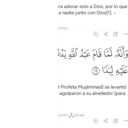
Los lugares de culto son para adorar solo a Dios, por lo que
no deben invocar a nada ni a nadie junto con Dios[1].
1
Tafsires
Lecciones
Reflexiones.
72:19
ﱰ
ﱱ
ﱲ
ﱳ
ﱴ
ﱵ
انه لما قام عبد الله يدعوه كادوا يكونون عليه لبدا ١٩
ﱶ
ﱷ
َأَنَّهُۥ لَمَّا قَامَ عَبْدُ ٱللَّهِ يَدْعُوهُ كَادُوا۟ يَكُونُونَ عَلَيْهِ لِبَدًۭا ١٩
ﱸ
ﱹ
ﱺ
Cuando el siervo de Dios [el Profeta Mujámmad] se levantó
para invocarlo, [los yinn] se agolparon a su alrededor [para
oír la recitación].
Tafsires
Lecciones
Reflexiones.
Qiraat
72:20