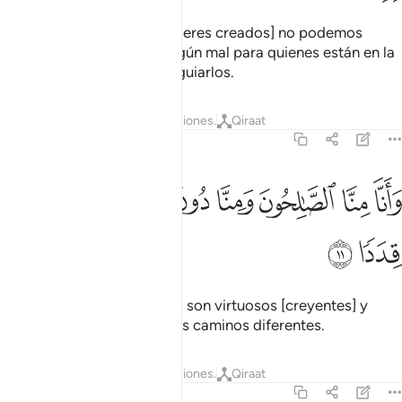
Y [ahora sabemos que los seres creados] no podemos
saber si se ha destinado algún mal para quienes están en la
Tierra o si su Señor quiere guiarlos.
Tafsires
Lecciones
Reflexiones.
Qiraat
72:11
ﲳ
ﲴ
ﲵ
ﲶ
ﲷ
ﲸﲹ
انا منا الصالحون ومنا دون ذالك كنا طرايق قددا ١١
ﲺ
ﲻ
َأَنَّا مِنَّا ٱلصَّـٰلِحُونَ وَمِنَّا دُونَ ذَٰلِكَ ۖ كُنَّا طَرَآئِقَ قِدَدًۭا ١١
ﲼ
ﲽ
Entre nosotros hay quienes son virtuosos [creyentes] y
quienes no lo son. Seguimos caminos diferentes.
Tafsires
Lecciones
Reflexiones.
Qiraat
72:12