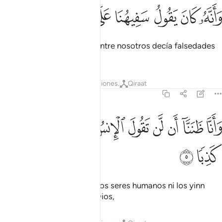
ﱤ
ﱥ
ﱦ
ﱧ
انه كان يقول سفيهنا على الله شططا ٤
ﱨ
ﱩ
ﱪ
ﱫ
َأَنَّهُۥ كَانَ يَقُولُ سَفِيهُنَا عَلَى ٱللَّهِ شَطَطًۭا ٤
No obstante, un malvado entre nosotros decía falsedades
acerca de Dios.
Tafsires
Lecciones
Reflexiones.
Qiraat
72:5
ﱬ
ﱭ
ﱮ
ﱯ
ﱰ
ﱱ
انا ظننا ان لن تقول الانس والجن على الله كذبا ٥
ﱲ
ﱳ
ﱴ
َأَنَّا ظَنَنَّآ أَن لَّن تَقُولَ ٱلْإِنسُ وَٱلْجِنُّ عَلَى ٱللَّهِ كَذِبًۭا ٥
ﱵ
ﱶ
Nosotros creíamos que ni los seres humanos ni los yinn
dirían mentiras acerca de Dios,