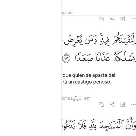
Tafsires
Lecciones
Reflexiones.
72:17
ﱛ
ﱜﱝ
ﱞ
ﱟ
ﱠ
ﱡ
نفتنهم فيه ومن يعرض عن ذكر ربه يسلكه عذابا صعدا ١٧
ﱢ
ِّنَفْتِنَهُمْ فِيهِ ۚ وَمَن يُعْرِضْ عَن ذِكْرِ رَبِّهِۦ يَسْلُكْهُ عَذَابًۭا صَعَدًۭا ١٧
ﱣ
ﱤ
ﱥ
ﱦ
para probarlos con ella. Porque quien se aparte del
recuerdo de su Señor recibirá un castigo penoso.
Tafsires
Lecciones
Reflexiones.
Qiraat
72:18
ﱧ
ﱨ
ﱩ
ﱪ
ان المساجد لله فلا تدعوا مع الله احدا ١٨
ﱫ
ﱬ
ﱭ
ﱮ
ﱯ
َأَنَّ ٱلْمَسَـٰجِدَ لِلَّهِ فَلَا تَدْعُوا۟ مَعَ ٱللَّهِ أَحَدًۭا ١٨