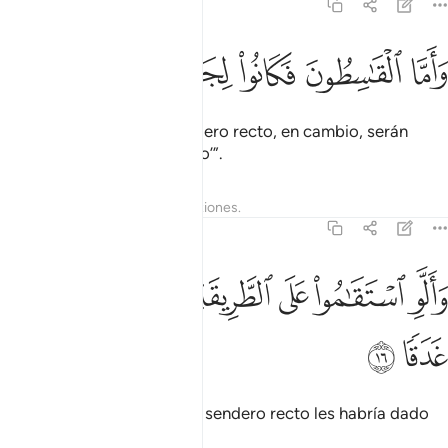
72:15
ﱍ
ﱎ
ﱏ
اما القاسطون فكانوا لجهنم حطبا ١٥
ﱐ
ﱑ
ﱒ
َأَمَّا ٱلْقَـٰسِطُونَ فَكَانُوا۟ لِجَهَنَّمَ حَطَبًۭا ١٥
Los que rechazaron el sendero recto, en cambio, serán
combustible para el Infierno’”.
Tafsires
Lecciones
Reflexiones.
72:16
ﱓ
ﱔ
ﱕ
ﱖ
ان لو استقاموا على الطريقة لاسقيناهم ماء غدقا ١٦
ﱗ
ﱘ
َأَلَّوِ ٱسْتَقَـٰمُوا۟ عَلَى ٱلطَّرِيقَةِ لَأَسْقَيْنَـٰهُم مَّآءً غَدَقًۭا ١٦
ﱙ
ﱚ
Pero si hubieran seguido el sendero recto les habría dado
de beber de la abundancia,