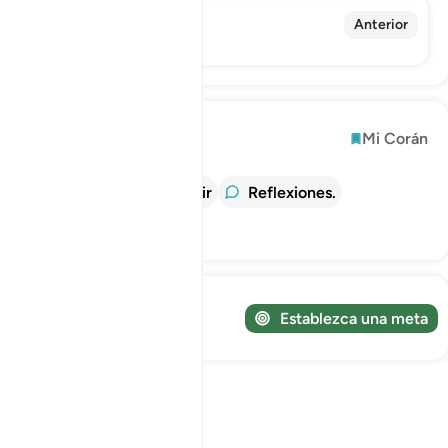
71. Núh
Anterior
Noé
Explorar
Mi Corán
información
Tafsir
Reflexiones.
Lecciones
¡Sigue tu viaje!
Establezca una meta