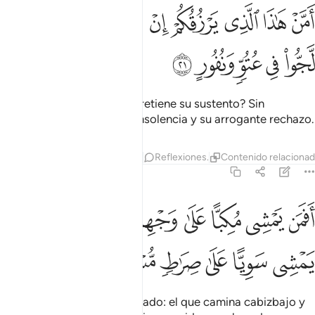
ﲪ
ﲫ
ﲬ
ﲭ
ﲮ
ﲯ
ﲰﲱ
من هاذا الذي يرزقكم ان امسك رزقه بل لجوا في عتو ونفور ٢١
ﲲ
َمَّنْ هَـٰذَا ٱلَّذِى يَرْزُقُكُمْ إِنْ أَمْسَكَ رِزْقَهُۥ ۚ بَل لَّجُّوا۟ فِى عُتُوٍّۢ وَنُفُورٍ
ﲳ
ﲴ
ﲵ
ﲶ
ﲷ
¿Quién los sustentará si Él retiene su sustento? Sin
embargo, persisten en su insolencia y su arrogante rechazo.
Tafsires
Capas
Lecciones
Reflexiones.
Contenido relaciona
67:22
ﲸ
ﲹ
ﲺ
ﲻ
ﲼ
ﲽ
ﲾ
فمن يمشي مكبا على وجهه اهدى امن يمشي سويا على صراط مستقيم ٢
َفَمَن يَمْشِى مُكِبًّا عَلَىٰ وَجْهِهِۦٓ أَهْدَىٰٓ أَمَّن يَمْشِى سَوِيًّا عَلَىٰ صِرَٰطٍۢ مُّ
ﲿ
ﳀ
ﳁ
ﳂ
ﳃ
ﳄ
¿Quién está mejor encaminado: el que camina cabizbajo y