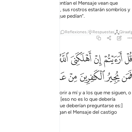
Pero cuando los que desmentían el Mensaje vean que
comienza [el Día del Juicio], sus rostros estarán sombríos y
se les dirá: “Aquí tienen lo que pedían”.
Tafsires
Capas
Lecciones
Reflexiones.
Respuestas
Qiraat
67:28
ﱏ
ﱐ
ﱑ
ﱒ
ﱓ
ﱔ
ﱕ
ﱖ
ﱗ
ل ارايتم ان اهلكني الله ومن معي او رحمنا فمن يجير الكافرين من عذاب
ُلْ أَرَءَيْتُمْ إِنْ أَهْلَكَنِىَ ٱللَّهُ وَمَن مَّعِىَ أَوْ رَحِمَنَا فَمَن يُجِيرُ ٱلْكَـٰفِرِينَ مِنْ
ﱘ
ﱙ
ﱚ
ﱛ
ﱜ
ﱝ
ﱞ
Diles: “Si Dios me hiciera morir a mí y a los que me siguen, o
si se apiadara de nosotros, [eso no es lo que debería
preocuparlos, sino que lo que deberían preguntarse es:]
¿quién librará a los que niegan el Mensaje del castigo
doloroso que les espera?”