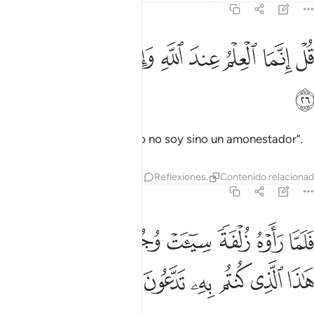
67:26
ﳤ
ﳥ
ﳦ
ﳧ
ﳨ
ل انما العلم عند الله وانما انا نذير مبين ٢٦
ﳩ
ﳪ
ﳫ
ﳬ
ُلْ إِنَّمَا ٱلْعِلْمُ عِندَ ٱللَّهِ وَإِنَّمَآ أَنَا۠ نَذِيرٌۭ مُّبِينٌۭ ٢٦
ﳭ
Diles: “Solo Dios lo sabe, yo no soy sino un amonestador”.
Tafsires
Capas
Lecciones
Reflexiones.
Contenido relaciona
67:27
ﱁ
ﱂ
ﱃ
ﱄ
ﱅ
ﱆ
ﱇ
ﱈ
لما راوه زلفة سييت وجوه الذين كفروا وقيل هاذا الذي كنتم به تدعون ٢٧
َلَمَّا رَأَوْهُ زُلْفَةًۭ سِيٓـَٔتْ وُجُوهُ ٱلَّذِينَ كَفَرُوا۟ وَقِيلَ هَـٰذَا ٱلَّذِى كُنتُم بِهِۦ تَدَّعُونَ ٧
ﱉ
ﱊ
ﱋ
ﱌ
ﱍ
ﱎ