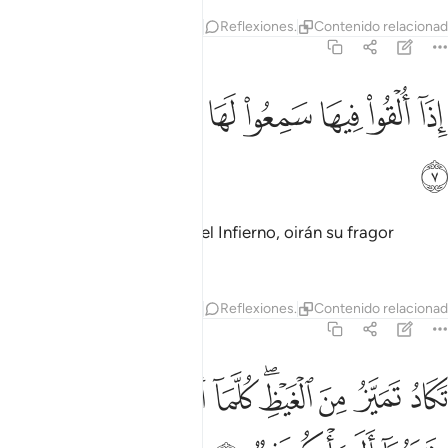
Tafsires
Capas
Lecciones
Reflexiones.
Contenido relaciona
67:7
ﲏ
ﲐ
ﲑ
ﲒ
ﲓ
ذا القوا فيها سمعوا لها شهيقا وهي تفور ٧
ﲔ
ﲕ
ﲖ
ِذَآ أُلْقُوا۟ فِيهَا سَمِعُوا۟ لَهَا شَهِيقًۭا وَهِىَ تَفُورُ ٧
ﲗ
Cuando sean arrojados en el Infierno, oirán su fragor
mientras hierve,
Tafsires
Capas
Lecciones
Reflexiones.
Contenido relaciona
67:8
ﲘ
ﲙ
ﲚ
ﲛﲜ
ﲝ
ﲞ
ﲟ
ﲠ
كاد تميز من الغيظ كلما القي فيها فوج سالهم خزنتها الم ياتكم نذير ٨
ﲡ
َكَادُ تَمَيَّزُ مِنَ ٱلْغَيْظِ ۖ كُلَّمَآ أُلْقِىَ فِيهَا فَوْجٌۭ سَأَلَهُمْ خَزَنَتُهَآ أَلَمْ يَأْتِكُمْ 