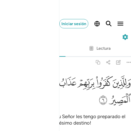
Iniciar sesión
67. Al-Múlk
Verso por verso
Lectura
Traducción
: Sheikh Isa Garcia
67:6
ﲆ
ﲇ
ﲈ
ﲉ
للذين كفروا بربهم عذاب جهنم وبيس المصير ٦
ﲊﲋ
ﲌ
َلِلَّذِينَ كَفَرُوا۟ بِرَبِّهِمْ عَذَابُ جَهَنَّمَ ۖ وَبِئْسَ ٱلْمَصِيرُ ٦
ﲍ
ﲎ
Para quienes no creen en su Señor les tengo preparado el
castigo del Infierno. ¡Qué pésimo destino!