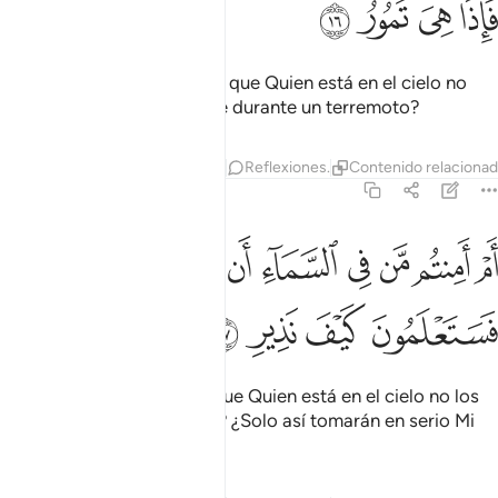
ﱬ
ﱭ
ﱮ
ﱯ
¿Acaso tienen garantías de que Quien está en el cielo no
hará que la tierra los trague durante un terremoto?
Tafsires
Capas
Lecciones
Reflexiones.
Contenido relaciona
67:17
ﱰ
ﱱ
ﱲ
ﱳ
ﱴ
ﱵ
ﱶ
ﱷ
م امنتم من في السماء ان يرسل عليكم حاصبا فستعلمون كيف نذير ١٧
ﱸﱹ
َمْ أَمِنتُم مَّن فِى ٱلسَّمَآءِ أَن يُرْسِلَ عَلَيْكُمْ حَاصِبًۭا ۖ فَسَتَعْلَمُونَ كَيْفَ نَذِيرِ ١٧
ﱺ
ﱻ
ﱼ
ﱽ
¿O se sienten seguros de que Quien está en el cielo no los
azote con un viento fuerte? ¿Solo así tomarán en serio Mi
advertencia?