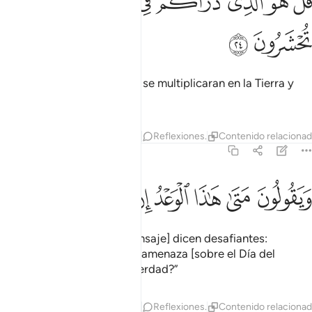
ﳓ
ﳔ
ﳕ
ﳖ
ﳗ
ﳘ
ﳙ
ُلْ هُوَ ٱلَّذِى ذَرَأَكُمْ فِى ٱلْأَرْضِ وَإِلَيْهِ تُحْشَرُونَ ٢٤
ﳚ
ﳛ
Diles: “Él es Quien hizo que se multiplicaran en la Tierra y
ante Él comparecerán”.
Tafsires
Capas
Lecciones
Reflexiones.
Contenido relaciona
67:25
ﳜ
ﳝ
ﳞ
ﳟ
ﳠ
يقولون متى هاذا الوعد ان كنتم صادقين ٢٥
ﳡ
ﳢ
ﳣ
َيَقُولُونَ مَتَىٰ هَـٰذَا ٱلْوَعْدُ إِن كُنتُمْ صَـٰدِقِينَ ٢٥
[Los que desmienten el Mensaje] dicen desafiantes:
“¿Cuándo se cumplirá esta amenaza [sobre el Día del
Juicio], si es que dicen la verdad?”
Tafsires
Capas
Lecciones
Reflexiones.
Contenido relaciona