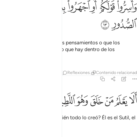
ﱁ
ﱂ
ﱃ
ﱄ
ﱅﱆ
ﱇ
اسروا قولكم او اجهروا به انه عليم بذات الصدور ١٣
ﱈ
ﱉ
َأَسِرُّوا۟ قَوْلَكُمْ أَوِ ٱجْهَرُوا۟ بِهِۦٓ ۖ إِنَّهُۥ عَلِيمٌۢ بِذَاتِ ٱلصُّ
ﱊ
ﱋ
Es lo mismo que oculten sus pensamientos o que los
divulguen, Él conoce bien lo que hay dentro de los
corazones.
Tafsires
Capas
Lecciones
Reflexiones.
Contenido relaciona
67:14
ﱌ
ﱍ
ﱎ
ﱏ
ﱐ
لا يعلم من خلق وهو اللطيف الخبير ١٤
ﱑ
ﱒ
ﱓ
َلَا يَعْلَمُ مَنْ خَلَقَ وَهُوَ ٱللَّطِيفُ ٱلْخَبِيرُ ١٤
¿Acaso no lo va a saber Quién todo lo creó? Él es el Sutil, el
que está bien informado.