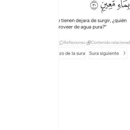
ﱶ
ﱷ
ﱸ
Pregúntales: “Si el agua que tienen dejara de surgir, ¿quién
[fuera de Dios] les podría proveer de agua pura?”
Tafsires
Capas
Lecciones
Reflexiones.
Contenido relaciona
Sura anterior
Comienzo de la sura
Sura siguiente