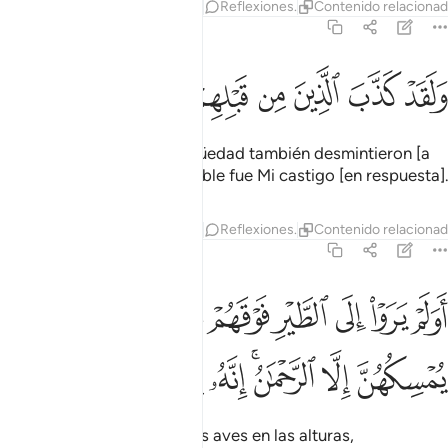
Tafsires
Capas
Lecciones
Reflexiones.
Contenido relaciona
67:18
ﱾ
ﱿ
ﲀ
ﲁ
ﲂ
لقد كذب الذين من قبلهم فكيف كان نكير ١٨
ﲃ
ﲄ
ﲅ
ﲆ
َلَقَدْ كَذَّبَ ٱلَّذِينَ مِن قَبْلِهِمْ فَكَيْفَ كَانَ نَكِيرِ ١٨
Otros [pueblos] en la antigüedad también desmintieron [a
los Mensajeros], y qué terrible fue Mi castigo [en respuesta].
Tafsires
Capas
Lecciones
Reflexiones.
Contenido relaciona
67:19
ﲇ
ﲈ
ﲉ
ﲊ
ﲋ
ﲌ
ﲍﲎ
ﲏ
ولم يروا الى الطير فوقهم صافات ويقبضن ما يمسكهن الا الرحمان انه 
َوَلَمْ يَرَوْا۟ إِلَى ٱلطَّيْرِ فَوْقَهُمْ صَـٰٓفَّـٰتٍۢ وَيَقْبِضْنَ ۚ مَا يُمْسِكُهُنَّ إِلَّا ٱلرّ
ﲐ
ﲑ
ﲒﲓ
ﲔ
ﲕ
ﲖ
ﲗ
ﲘ
¿Acaso no contemplan a las aves en las alturas,