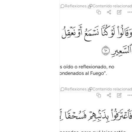
Tafsires
Capas
Lecciones
Reflexiones.
Contenido relaciona
67:10
ﲺ
ﲻ
ﲼ
ﲽ
ﲾ
ﲿ
ﳀ
ﳁ
ﳂ
قالوا لو كنا نسمع او نعقل ما كنا في اصحاب السعير ١٠
ﳃ
َقَالُوا۟ لَوْ كُنَّا نَسْمَعُ أَوْ نَعْقِلُ مَا كُنَّا فِىٓ أَصْحَـٰبِ ٱلسَّعِيرِ ١٠
ﳄ
ﳅ
Y agregarán: “Si hubiéramos oído o reflexionado, no
estaríamos ahora con los condenados al Fuego”.
Tafsires
Capas
Lecciones
Reflexiones.
Contenido relaciona
67:11
ﳆ
ﳇ
ﳈ
اعترفوا بذنبهم فسحقا لاصحاب السعير ١١
ﳉ
ﳊ
ﳋ
َٱعْتَرَفُوا۟ بِذَنۢبِهِمْ فَسُحْقًۭا لِّأَصْحَـٰبِ ٱلسَّعِيرِ ١١