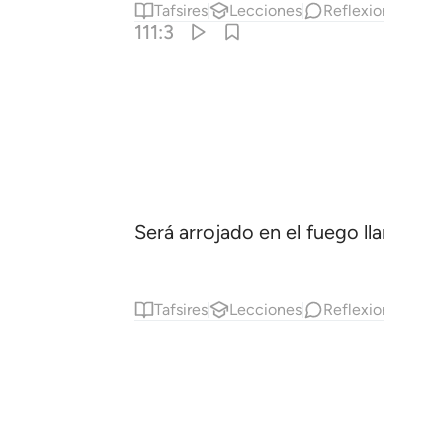
Tafsires
Lecciones
Reflexiones.
Ha
111:3
Será arrojado en el fuego llameant
Tafsires
Lecciones
Reflexiones.