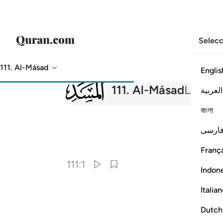
Selecc
111. Al-Másad
Englis
111
111
.
Al-Másad
Las Fib
العربية
বাংলা
ارسی
França
111:1
Indon
Italia
Dutch