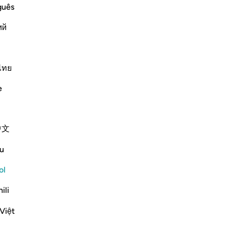
guês
ий
erezca!
1
ไทย
raat
Hadith
e
ﲂ
ﲃ
ﲄ
中文
u
ol
ili
sus bienes materiales.
Việt