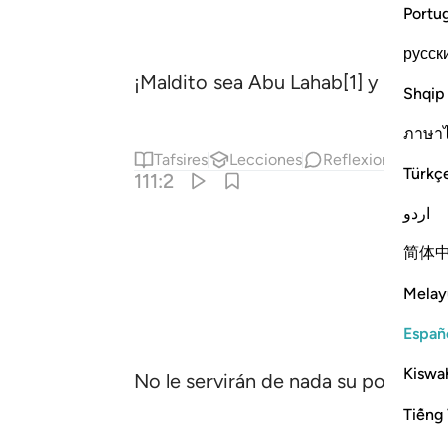
Portu
русск
¡Maldito sea Abu Lahab[1] y que p
Shqip
ภาษา
Tafsires
Lecciones
Reflexiones.
Qi
Türkç
111:2
اردو
简体
Melay
Españ
Kiswah
No le servirán de nada su poder ni 
Tiếng 