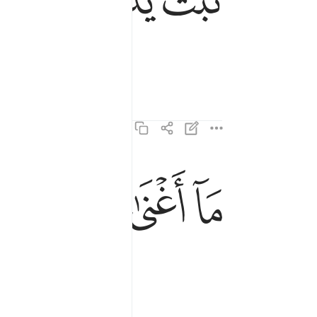
ﱾ
ﱿ
ﲀ
ﲁ
ما اغنى عنه ماله وما كسب ٢
مَآ أَغْنَىٰ عَنْهُ مَالُهُۥ وَمَا كَسَبَ ٢