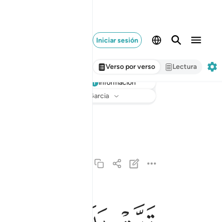
Iniciar sesión
Verso por verso
Lectura
información
Escuchar
Traducción
: Sheikh Isa Garcia
ﱸ
ﱹ
ﱺ
ﱻ
تبت يدا ابي لهب وتب ١
تَبَّتْ يَدَآ أَبِى لَهَبٍۢ وَتَبَّ ١