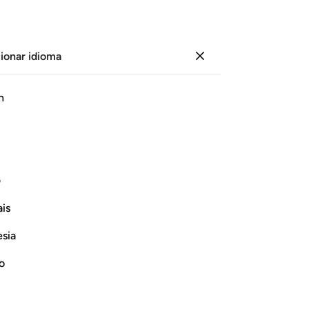
ionar idioma
Iniciar sesión
Página
603
Juz
30
/
Hizb
60
h
ras de Palmera
ف
En el nombre de Alá, el Compasivo, el Misericordioso.
is
esia
no
ﱼ
ﱽ