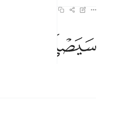
ﲅ
ﲆ
ﲇ
سيصلى نارا ذات لهب ٣
سَيَصْلَىٰ نَارًۭا ذَاتَ لَهَبٍۢ ٣