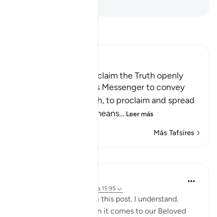
-
Sheikh Isa Garcia
Lee Tafsir
Ibn Kathir (Abridged)
The Command to proclaim the Truth openly
Allah commanded His Messenger to convey
what He sent him with, to proclaim and spread
the Message, which means
…
Leer más
Más Tafsires
Lecciones
Sohaib Saeed
hace 5 años
·
Referencias
aleya 15:95
Some people won't like this post. I understand.
Emotions run high when it comes to our Beloved