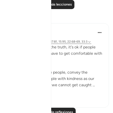
Leer más lecciones
Reflexiones
A Siddiqui
hace 6 años
·
Referencias
aleya 26:27, 15:6, 17:81, 15:95, 22:68-69, 33:3
If you're on the side of the truth, it's ok if people
think you're crazy. We have to get comfortable with
being misunderstood.
Yes, we should educate people, convey the
message, and treat people with kindness as our
religon commands, but we cannot get caught ...
Ver más
21
13
Leer más reflexiones