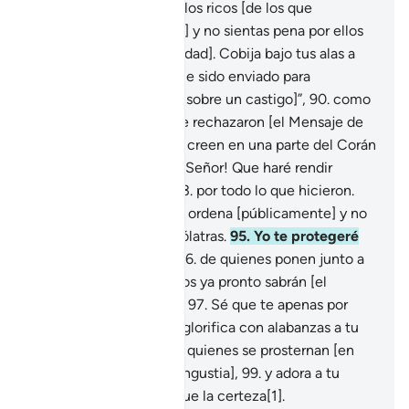
agraciado a algunos de los ricos [de los que
desmienten el Mensaje] y no sientas pena por ellos
[a causa de su incredulidad]. Cobija bajo tus alas a
los creyentes.
89
.
Di: “He sido enviado para
advertirles claramente [sobre un castigo]”,
90
.
como
el que le envié a los que rechazaron [el Mensaje de
Dios].
91
.
Como los que creen en una parte del Corán
y en otra no.
92
.
¡Por tu Señor! Que haré rendir
cuentas a todos ellos
93
.
por todo lo que hicieron.
94
.
Divulga lo que se te ordena [públicamente] y no
te preocupes por los idólatras.
95
.
Yo te protegeré
de quienes se burlen,
96
.
de quienes ponen junto a
Dios otras deidades, ellos ya pronto sabrán [el
castigo que les espera].
97
.
Sé que te apenas por
cuanto dicen,
98
.
pero glorifica con alabanzas a tu
Señor y cuéntate entre quienes se prosternan [en
oración para aliviar su angustia],
99
.
y adora a tu
Señor hasta que te llegue la certeza[1].