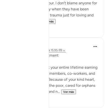
Prophet ﷺ and his honour. I don't blame anyone for
their feelings, especially when they have been
subjected to abuse and trauma just for loving and
following that Pr...
Ver más
50
17
Hammad Fahim
hace 3 años
·
Referencias
aleya 15:95-99
Dealing with disappointment
Just imagine, you spent your entire lifetime earning
the trust of your family members, co-workers, and
the entire community. Because of your kind heart,
you hosted guests, fed the poor, cared for orphans
and helped the needy, and n...
Ver más
43
37