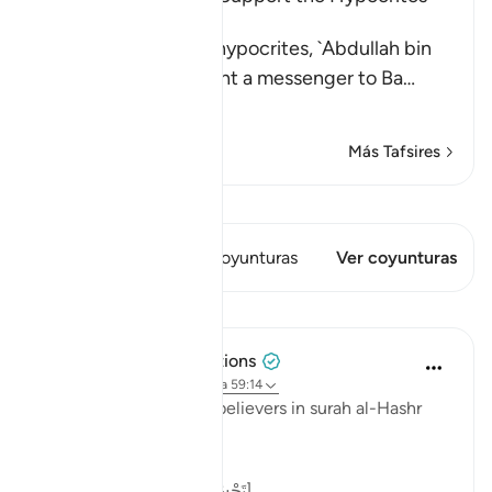
gave to the Jews
Allah states that the hypocrites, `Abdullah bin
Ubayy and his like, sent a messenger to Ba
…
Leer más
Más Tafsires
Ver Qiraat
Este versículo tiene 2 Coyunturas
Ver coyunturas
Lecciones
Tulayhah Tafsir Translations
hace 5 años
·
Referencias
aleya 59:14
Allah describes the disbelievers in surah al-Hashr
[59] by saying:
[تَحْسَبُهُمْ جَمِيعًا وَقُلُوبُهُمْ شَتَّىٰ]