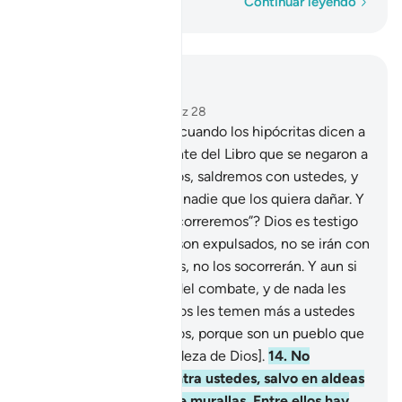
Palabra por palabra
Continuar leyendo
Leer en contexto
Capítulo 59, Página 547, Juz 28
11
.
¿Acaso no observas cuando los hipócritas dicen a
sus hermanos de la Gente del Libro que se negaron a
creer: “Si son expulsados, saldremos con ustedes, y
jamás obedeceremos a nadie que los quiera dañar. Y
si los combaten, los socorreremos”? Dios es testigo
de que mienten.
12
.
Si son expulsados, no se irán con
ellos. Si son combatidos, no los socorrerán. Y aun si
los socorrieran huirían del combate, y de nada les
serviría su ayuda.
13
.
Ellos les temen más a ustedes
en su corazón que a Dios, porque son un pueblo que
no comprende [la grandeza de Dios].
14
.
No
combatirán unidos contra ustedes, salvo en aldeas
fortificadas o detrás de murallas. Entre ellos hay