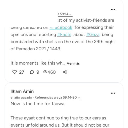
Mohannad Hakeem
hace 5 años
·
Referencias
aleya 59:14
As I am writing this, most of my activist-friends are
being censored on
#Facebook
​ for expressing their
opinions and reporting
#Facts
​ about
#Gaza
​ being
bombarded with shells on the eve of the 29th night
of Ramadan 2021 / 1443.
It is moments like this wh...
Ver más
27
9
460
Ilham Amin
el año pasado
·
Referencias
aleya 59:14-20
Now is the time for Taqwa.
These ayaat continue to ring true to our ears as
events unfold around us. But it should not be our