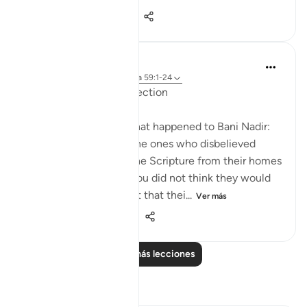
0
0
157
Salah Soltan
hace 8 años
·
Referencias
aleya 59:1-24
Measurement and Reflection
After God mentions what happened to Bani Nadir:
It is He who expelled the ones who disbelieved
among the People of the Scripture from their homes
at the first gathering. You did not think they would
leave, and they thought that thei...
Ver más
2
0
852
Leer más lecciones
Reflexiones