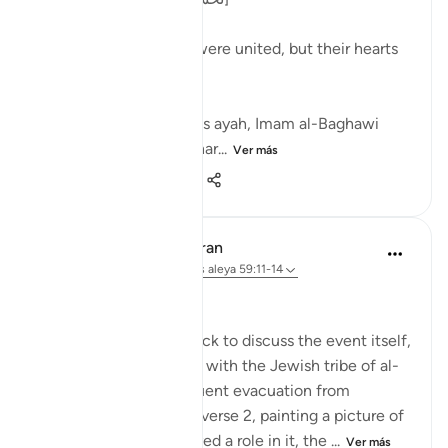
'You would think they were united, but their hearts
are divided' [14]
In his explanation of this ayah, Imam al-Baghawi
brought the following nar...
Ver más
3
0
116
In the Shade of the Quran
hace 32 semanas
·
Referencias
aleya 59:11-14
False Promises
The surah now turns back to discuss the event itself,
which is the encounter with the Jewish tribe of al-
Nadir and their subsequent evacuation from
Madinah mentioned in verse 2, painting a picture of
another group that played a role in it, the ...
Ver más