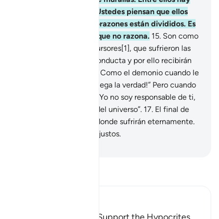
una fuerte hostilidad. Ustedes piensan que ellos
son unidos, pero sus corazones están divididos. Es
porque que son gente que no razona.
15
.
Son como
sus más cercanos precursores[1], que sufrieron las
consecuencias de su conducta y por ello recibirán
un castigo doloroso.
16
.
Como el demonio cuando le
dice al ser humano: “¡Niega la verdad!” Pero cuando
este le obedece, dice: “Yo no soy responsable de ti,
yo temo a Dios, Señor del universo”.
17
.
El final de
ambos será el Infierno donde sufrirán eternamente.
Este es el final de los injustos.
-
Sheikh Isa Garcia
Lee Tafsir
Ibn Kathir (Abridged)
The False Promise of Support the Hypocrites