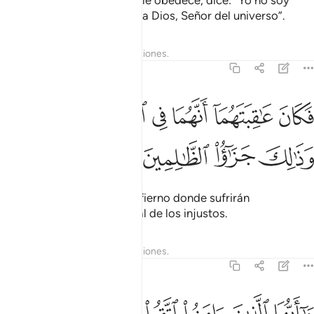
verdad!” Pero cuando este le obedece, dice: “Yo no soy
responsable de ti, yo temo a Dios, Señor del universo”.
Tafsires
Lecciones
Reflexiones.
59:17
ﱁ
ﱂ
ﱃ
ﱄ
ﱅ
ﱆ
كان عاقبتهما انهما في النار خالدين فيها وذالك جزاء الظالمين ١٧
ﱇﱈ
َكَانَ عَـٰقِبَتَهُمَآ أَنَّهُمَا فِى ٱلنَّارِ خَـٰلِدَيْنِ فِيهَا ۚ وَذَٰلِكَ جَزَٰٓ
ﱉ
ﱊ
ﱋ
ﱌ
El final de ambos será el Infierno donde sufrirán
eternamente. Este es el final de los injustos.
Tafsires
Lecciones
Reflexiones.
59:18
ا ايها الذين امنوا اتقوا الله ولتنظر نفس ما قدمت لغد واتقوا الله ان الله 