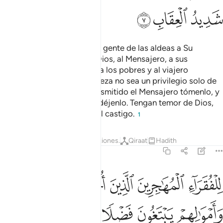
ﲞ
ﲟ
ﲠ
Lo que Dios concedió de la gente de las aldeas a Su
Mensajero[1] pertenece a Dios, al Mensajero, a sus
parientes, a los huérfanos, a los pobres y al viajero
insolvente, para que la riqueza no sea un privilegio solo de
los ricos. Lo que les ha transmitido el Mensajero tómenlo, y
cuanto les haya prohibido déjenlo. Tengan temor de Dios,
porque Dios es severo en el castigo.
1
Tafsires
Lecciones
Reflexiones.
Qiraat
Hadith
59:8
ﲡ
ﲢ
ﲣ
ﲤ
ﲥ
ﲦ
لفقراء المهاجرين الذين اخرجوا من ديارهم واموالهم يبتغون فضلا من ا
ِلْفُقَرَآءِ ٱلْمُهَـٰجِرِينَ ٱلَّذِينَ أُخْرِجُوا۟ مِن دِيَـٰرِهِمْ وَأَمْوَٰلِه
ﲧ
ﲨ
ﲩ
ﲪ
ﲫ
ﲬ