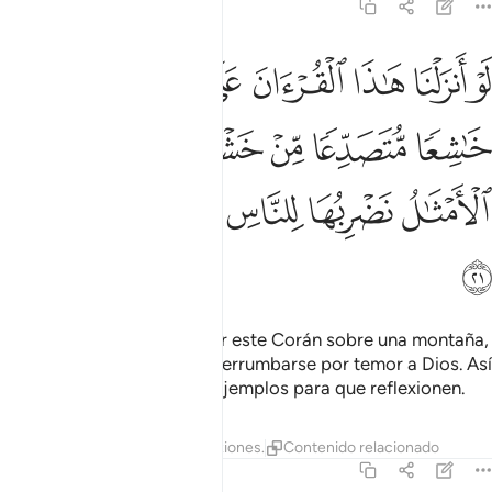
59:21
ﱹ
ﱺ
ﱻ
ﱼ
ﱽ
ﱾ
ﱿ
و انزلنا هاذا القران على جبل لرايته خاشعا متصدعا من خشية الله وتلك 
َوْ أَنزَلْنَا هَـٰذَا ٱلْقُرْءَانَ عَلَىٰ جَبَلٍۢ لَّرَأَيْتَهُۥ خَـٰشِعًۭا مُّتَصَدِّعًۭا مِّنْ خَشْيَةِ ٱللَّهِ ۚ و
ﲀ
ﲁ
ﲂ
ﲃ
ﲄﲅ
ﲆ
ﲇ
ﲈ
ﲉ
ﲊ
ﲋ
ﲌ
Si hubiera hecho descender este Corán sobre una montaña,
la habrías visto temblar y derrumbarse por temor a Dios. Así
exponemos a la gente los ejemplos para que reflexionen.
Tafsires
Lecciones
Reflexiones.
Contenido relacionado
59:22