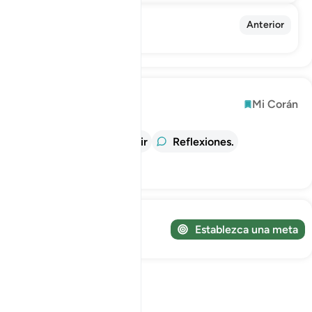
58. Al-Muyádila
Anterior
La Discutidora (La Pleitista)
Explorar
Mi Corán
información
Tafsir
Reflexiones.
Lecciones
¡Sigue tu viaje!
Establezca una meta