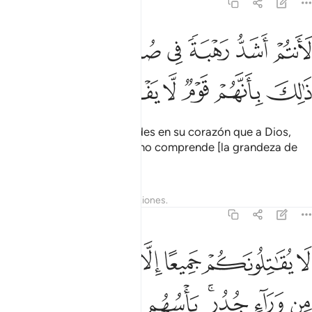
59:13
ﲈ
ﲉ
ﲊ
ﲋ
ﲌ
ﲍ
انتم اشد رهبة في صدورهم من الله ذالك بانهم قوم لا يفقهون ١٣
ﲎﲏ
َأَنتُمْ أَشَدُّ رَهْبَةًۭ فِى صُدُورِهِم مِّنَ ٱللَّهِ ۚ ذَٰلِكَ بِأَنَّهُمْ قَوْمٌۭ لَّا يَفْقَهُونَ ١٣
ﲐ
ﲑ
ﲒ
ﲓ
ﲔ
ﲕ
Ellos les temen más a ustedes en su corazón que a Dios,
porque son un pueblo que no comprende [la grandeza de
Dios].
Tafsires
Lecciones
Reflexiones.
59:14
ﲖ
ﲗ
ﲘ
ﲙ
ﲚ
ﲛ
ﲜ
ﲝ
ا يقاتلونكم جميعا الا في قرى محصنة او من وراء جدر باسهم بينهم شديد
َا يُقَـٰتِلُونَكُمْ جَمِيعًا إِلَّا فِى قُرًۭى مُّحَصَّنَةٍ أَوْ مِن وَرَآءِ جُدُرٍۭ ۚ بَأْسُهُم بَ
ﲞ
ﲟ
ﲠﲡ
ﲢ
ﲣ
ﲤﲥ