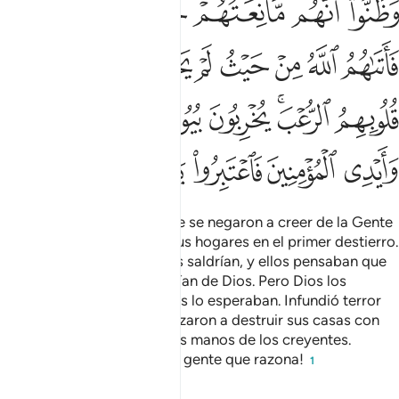
ﲙ
ﲚ
ﲛ
ﲜ
ﲝ
ﲞ
ﲟ
ﲠ
ﲡ
ﲢ
ﲣ
ﲤﲥ
ﲦ
ﲧ
ﲨ
ﲩﲪ
ﲫ
ﲬ
ﲭ
ﲮ
ﲯ
ﲰ
ﲱ
ﲲ
ﲳ
Él es Quien hizo que los que se negaron a creer de la Gente
del Libro[1] abandonaran sus hogares en el primer destierro.
Ustedes no creían que ellos saldrían, y ellos pensaban que
sus fortalezas los protegerían de Dios. Pero Dios los
sorprendió de donde menos lo esperaban. Infundió terror
en sus corazones, y comenzaron a destruir sus casas con
sus propias manos y con las manos de los creyentes.
Reflexionen sobre ello, ¡oh, gente que razona!
1