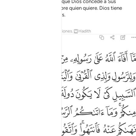
Mensajero como botín, porque Dios concede a Sus
Mensajeros predominio sobre quien quiere. Dios tiene
poder sobre todas las cosas.
Tafsires
Lecciones
Reflexiones.
Hadith
59:7
ﱸ
ﱹ
ﱺ
ﱻ
ﱼ
ﱽ
ﱾ
ﱿ
ﲀ
ا افاء الله على رسوله من اهل القرى فلله وللرسول ولذي القربى واليتام
َّآ أَفَآءَ ٱللَّهُ عَلَىٰ رَسُولِهِۦ مِنْ أَهْلِ ٱلْقُرَىٰ فَلِلَّهِ وَلِلرَّسُولِ 
ﲁ
ﲂ
ﲃ
ﲄ
ﲅ
ﲆ
ﲇ
ﲈ
ﲉ
ﲊ
ﲋ
ﲌ
ﲍ
ﲎﲏ
ﲐ
ﲑ
ﲒ
ﲓ
ﲔ
ﲕ
ﲖ
ﲗﲘ
ﲙ
ﲚﲛ
ﲜ
ﲝ