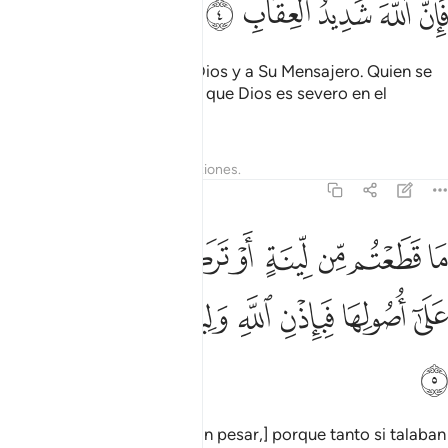
ﱊ
ﱋ
ﱌ
ﱍ
ﱎ
por haberse enfrentado a Dios y a Su Mensajero. Quien se
enfrente a Dios debe saber que Dios es severo en el
castigo.
Tafsires
Lecciones
Reflexiones.
59:5
ﱏ
ﱐ
ﱑ
ﱒ
ﱓ
ﱔ
ﱕ
ا قطعتم من لينة او تركتموها قايمة على اصولها فباذن الله وليخزي الف
َا قَطَعْتُم مِّن لِّينَةٍ أَوْ تَرَكْتُمُوهَا قَآئِمَةً عَلَىٰٓ أُصُولِهَا فَبِإِذْن
ﱖ
ﱗ
ﱘ
ﱙ
ﱚ
ﱛ
ﱜ
[Oh, musulmanes, no sientan pesar,] porque tanto si talaban