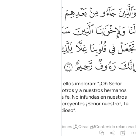
ﱁ
ﱂ
ﱃ
ﱄ
ﱅ
ﱆ
ﱇ
الذين جاءوا من بعدهم يقولون ربنا اغفر لنا ولاخواننا الذين سبقونا بالايم
َٱلَّذِينَ جَآءُو مِنۢ بَعْدِهِمْ يَقُولُونَ رَبَّنَا ٱغْفِرْ لَنَا وَلِإِخْوَٰنِنَا ٱلَّذِينَ سَبَقُونَا ب
ﱈ
ﱉ
ﱊ
ﱋ
ﱌ
ﱍ
ﱎ
ﱏ
ﱐ
ﱑ
ﱒ
ﱓ
ﱔ
ﱕ
ﱖ
ﱗ
ﱘ
Quienes vienen después de ellos imploran: “¡Oh Señor
nuestro! Perdónanos, a nosotros y a nuestros hermanos
que nos han precedido en la fe. No infundas en nuestros
corazones rencor hacia los creyentes ¡Señor nuestro!, Tú
eres Compasivo, Misericordioso”.
Tafsires
Lecciones
Reflexiones.
Qiraat
Contenido relaciona
59:11