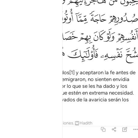
ﲻ
ﲼ
ﲽ
ﲾ
ﲿ
ﳀ
ﳁ
ﳂ
ﳃ
ﳄ
ﳅ
ﳆ
ﳇ
ﳈ
ﳉ
ﳊ
ﳋ
ﳌﳍ
ﳎ
ﳏ
ﳐ
ﳑ
ﳒ
ﳓ
ﳔ
ﳕ
Quienes estaban establecidos[1] y aceptaron la fe antes de
su llegada, aman a los que emigraron, no sienten envidia
alguna en sus corazones por lo que se les ha dado y los
prefieren a sí mismos aunque estén en extrema necesidad.
Quienes hayan sido preservados de la avaricia serán los
triunfadores.
1
Tafsires
Lecciones
Reflexiones.
Hadith
59:10