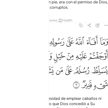
una palmera o la dejaban en pie, era con el permiso de Dios,
con el fin de doblegar a los corruptos.
Tafsires
Lecciones
Reflexiones.
Hadith
59:6
ﱝ
ﱞ
ﱟ
ﱠ
ﱡ
ﱢ
ﱣ
ما افاء الله على رسوله منهم فما اوجفتم عليه من خيل ولا ركاب ولا
َمَآ أَفَآءَ ٱللَّهُ عَلَىٰ رَسُولِهِۦ مِنْهُمْ فَمَآ أَوْجَفْتُمْ عَلَيْهِ مِنْ خَيْلٍۢ وَلَا ر
ﱤ
ﱥ
ﱦ
ﱧ
ﱨ
ﱩ
ﱪ
ﱫ
ﱬ
ﱭ
ﱮ
ﱯ
ﱰﱱ
ﱲ
ﱳ
ﱴ
ﱵ
ﱶ
ﱷ
Ustedes no tuvieron la necesidad de emplear caballos ni
camellos para contribuir a lo que Dios concedió a Su