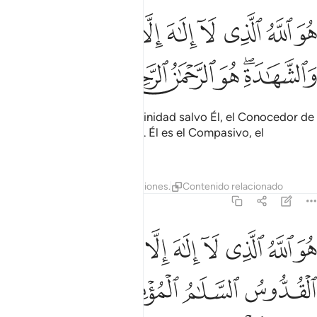
ﲍ
ﲎ
ﲏ
ﲐ
ﲑ
ﲒ
ﲓﲔ
ﲕ
و الله الذي لا الاه الا هو عالم الغيب والشهادة هو الرحمان الرحيم ٢٢
ﲖ
ُوَ ٱللَّهُ ٱلَّذِى لَآ إِلَـٰهَ إِلَّا هُوَ ۖ عَـٰلِمُ ٱلْغَيْبِ وَٱلشَّهَـٰدَةِ ۖ هُوَ
ﲗﲘ
ﲙ
ﲚ
ﲛ
ﲜ
Él es Al-lah, no hay otra divinidad salvo Él, el Conocedor de
lo oculto y de lo manifiesto. Él es el Compasivo, el
Misericordioso.
Tafsires
Lecciones
Reflexiones.
Contenido relacionado
59:23
ﲝ
ﲞ
ﲟ
ﲠ
ﲡ
ﲢ
ﲣ
ﲤ
و الله الذي لا الاه الا هو الملك القدوس السلام المومن المهيمن العزيز 
ُوَ ٱللَّهُ ٱلَّذِى لَآ إِلَـٰهَ إِلَّا هُوَ ٱلْمَلِكُ ٱلْقُدُّوسُ ٱلسَّلَـٰمُ ٱلْمُؤْمِنُ ٱلْمُهَيْمِنُ ٱل
ﲥ
ﲦ
ﲧ
ﲨ