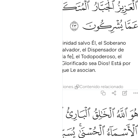
ﲩ
ﲪ
ﲫﲬ
ﲭ
ﲮ
ﲯ
ﲰ
ﲱ
Él es Al-lah, no hay otra divinidad salvo Él, el Soberano
Supremo, el Santísimo, el Salvador, el Dispensador de
seguridad, el Custodio [de la fe], el Todopoderoso, el
Dominador y el Soberbio. ¡Glorificado sea Dios! Está por
encima de las divinidades que Le asocian.
Tafsires
Lecciones
Reflexiones.
Contenido relacionado
59:24
ﲲ
ﲳ
ﲴ
ﲵ
ﲶﲷ
ﲸ
و الله الخالق الباري المصور له الاسماء الحسنى يسبح له ما في السماو
ُوَ ٱللَّهُ ٱلْخَـٰلِقُ ٱلْبَارِئُ ٱلْمُصَوِّرُ ۖ لَهُ ٱلْأَسْمَآءُ ٱلْحُسْنَىٰ ۚ يُسَب
ﲹ
ﲺﲻ
ﲼ
ﲽ
ﲾ
ﲿ