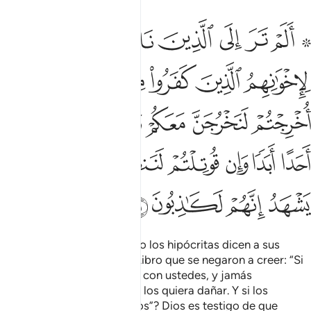
ﱙ ﱚ
ﱛ
ﱜ
ﱝ
ﱞ
ﱟ
لم تر الى الذين نافقوا يقولون لاخوانهم الذين كفروا من اهل الكتاب لي
َلَمْ تَرَ إِلَى ٱلَّذِينَ نَافَقُوا۟ يَقُولُونَ لِإِخْوَٰنِهِمُ ٱلَّذِينَ كَفَرُوا۟ مِنْ أَهْلِ ٱلْكِتَـٰبِ
ﱠ
ﱡ
ﱢ
ﱣ
ﱤ
ﱥ
ﱦ
ﱧ
ﱨ
ﱩ
ﱪ
ﱫ
ﱬ
ﱭ
ﱮ
ﱯ
ﱰ
ﱱ
ﱲ
ﱳ
ﱴ
ﱵ
ﱶ
¿Acaso no observas cuando los hipócritas dicen a sus
hermanos de la Gente del Libro que se negaron a creer: “Si
son expulsados, saldremos con ustedes, y jamás
obedeceremos a nadie que los quiera dañar. Y si los
combaten, los socorreremos”? Dios es testigo de que