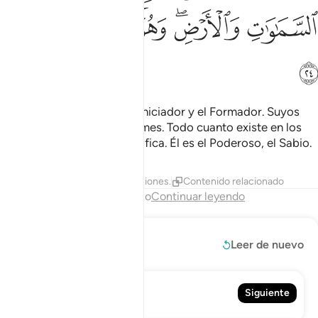
ﳀ
ﳁﳂ
ﳃ
ﳄ
ﳅ
ﳆ
Él es Al-lah, el Creador, el Iniciador y el Formador. Suyos
son los nombres más sublimes. Todo cuanto existe en los
cielos y en la Tierra Lo glorifica. Él es el Poderoso, el Sabio.
Tafsires
Lecciones
Reflexiones.
Contenido relacionado
Fin del capítulo
Continuar leyendo
Leer más
Leer de nuevo
60. Al-Mumtájana
Siguiente
La Examinada