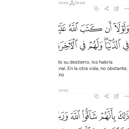
Tafsires
Lecciones
Reflexiones.
Qiraat
59:3
ﲴ
ﲵ
ﲶ
ﲷ
ﲸ
ﲹ
ﲺ
لولا ان كتب الله عليهم الجلاء لعذبهم في الدنيا ولهم في الاخرة عذاب الن
َلَوْلَآ أَن كَتَبَ ٱللَّهُ عَلَيْهِمُ ٱلْجَلَآءَ لَعَذَّبَهُمْ فِى ٱلدُّنْيَا ۖ وَل
ﲻ
ﲼﲽ
ﲾ
ﲿ
ﳀ
ﳁ
ﳂ
ﳃ
Si Dios no hubiera decretado su destierro, los habría
castigado en la vida mundanal. En la otra vida, no obstante,
sufrirán el castigo del Infierno
Tafsires
Lecciones
Reflexiones.
59:4
ﱁ
ﱂ
ﱃ
ﱄ
ﱅﱆ
ﱇ
ﱈ
الك بانهم شاقوا الله ورسوله ومن يشاق الله فان الله شديد العقاب ٤
ﱉ
َٰلِكَ بِأَنَّهُمْ شَآقُّوا۟ ٱللَّهَ وَرَسُولَهُۥ ۖ وَمَن يُشَآقِّ ٱللَّهَ فَإِنَّ ٱللَّه