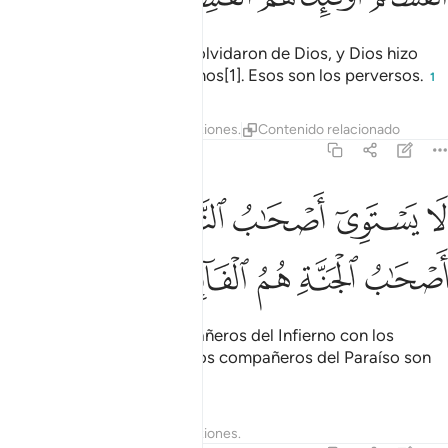
No sean como quienes se olvidaron de Dios, y Dios hizo
que se olvidaran de sí mismos[1]. Esos son los perversos.
1
Tafsires
Lecciones
Reflexiones.
Contenido relacionado
59:20
ﱭ
ﱮ
ﱯ
ﱰ
ﱱ
ا يستوي اصحاب النار واصحاب الجنة اصحاب الجنة هم الفايزون ٢٠
ﱲﱳ
َا يَسْتَوِىٓ أَصْحَـٰبُ ٱلنَّارِ وَأَصْحَـٰبُ ٱلْجَنَّةِ ۚ أَصْحَـٰبُ ٱلْجَنَّةِ هُمُ ٱل
ﱴ
ﱵ
ﱶ
ﱷ
ﱸ
No se equiparan los compañeros del Infierno con los
compañeros del Paraíso. Los compañeros del Paraíso son
los que triunfan.
Tafsires
Lecciones
Reflexiones.