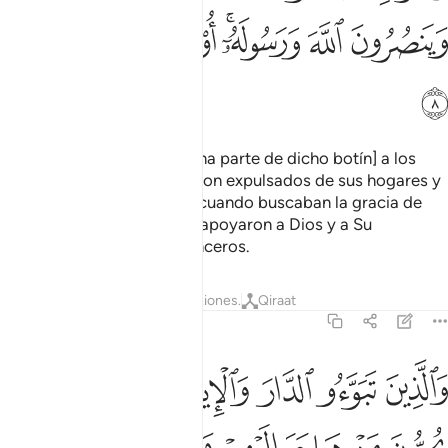
ﲭ
ﲮ
ﲯﲰ
ﲱ
ﲲ
ﲳ
ﲴ
[También le corresponde una parte de dicho botín] a los
emigrados pobres que fueron expulsados de sus hogares y
despojados de sus bienes cuando buscaban la gracia de
Dios y Su complacencia, y apoyaron a Dios y a Su
Mensajero. Ellos son los sinceros.
Tafsires
Lecciones
Reflexiones.
Qiraat
59:9
ﲵ
ﲶ
ﲷ
ﲸ
ﲹ
ﲺ
الذين تبوءوا الدار والايمان من قبلهم يحبون من هاجر اليهم ولا يج
َٱلَّذِينَ تَبَوَّءُو ٱلدَّارَ وَٱلْإِيمَـٰنَ مِن قَبْلِهِمْ يُحِبُّونَ مَنْ هَاجَر