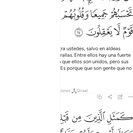
ﲦ
ﲧ
ﲨ
ﲩﲪ
ﲫ
ﲬ
ﲭ
ﲮ
ﲯ
ﲰ
No combatirán unidos contra ustedes, salvo en aldeas
fortificadas o detrás de murallas. Entre ellos hay una fuerte
hostilidad. Ustedes piensan que ellos son unidos, pero sus
corazones están divididos. Es porque que son gente que no
razona.
Tafsires
Lecciones
Reflexiones.
Qiraat
59:15
ﲱ
ﲲ
ﲳ
ﲴ
ﲵﲶ
مثل الذين من قبلهم قريبا ذاقوا وبال امرهم ولهم عذاب اليم ١٥
ﲷ
َمَثَلِ ٱلَّذِينَ مِن قَبْلِهِمْ قَرِيبًۭا ۖ ذَاقُوا۟ وَبَالَ أَمْرِهِمْ وَلَهُمْ عَذَابٌ أَلِيم