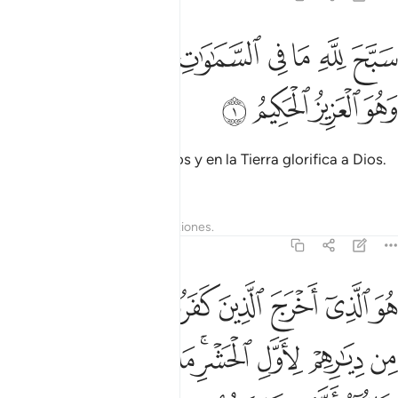
ﱺ
ﱻ
ﱼ
ﱽ
ﱾ
ﱿ
ﲀ
بح لله ما في السماوات وما في الارض وهو العزيز الحكيم ١
ﲁﲂ
َبَّحَ لِلَّهِ مَا فِى ٱلسَّمَـٰوَٰتِ وَمَا فِى ٱلْأَرْضِ ۖ وَهُوَ ٱلْعَزِيزُ ٱلْحَكِيم
ﲃ
ﲄ
ﲅ
ﲆ
Todo lo que hay en los cielos y en la Tierra glorifica a Dios.
Él es el Poderoso, el Sabio.
Tafsires
Lecciones
Reflexiones.
59:2
ﲇ
ﲈ
ﲉ
ﲊ
ﲋ
ﲌ
ﲍ
ﲎ
و الذي اخرج الذين كفروا من اهل الكتاب من ديارهم لاول الحشر ما ظنن
ُوَ ٱلَّذِىٓ أَخْرَجَ ٱلَّذِينَ كَفَرُوا۟ مِنْ أَهْلِ ٱلْكِتَـٰبِ مِن دِيَـٰرِهِمْ 
ﲏ
ﲐ
ﲑ
ﲒﲓ
ﲔ
ﲕ
ﲖ
ﲗﲘ