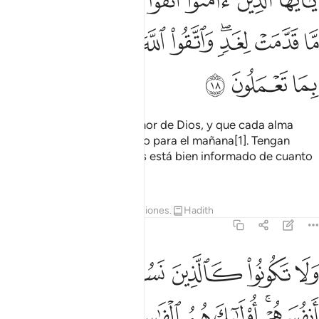
ﱍ
ﱎ
ﱏ
ﱐ
ﱑ
ﱒ
ﱓ
َـٰٓأَيُّهَا ٱلَّذِينَ ءَامَنُوا۟ ٱتَّقُوا۟ ٱللَّهَ وَلْتَنظُرْ نَفْسٌۭ مَّا قَدَّمَتْ لِغَدٍۢ ۖ وَٱ
ﱔ
ﱕ
ﱖﱗ
ﱘ
ﱙﱚ
ﱛ
ﱜ
ﱝ
ﱞ
ﱟ
ﱠ
¡Oh, creyentes! Tengan temor de Dios, y que cada alma
considere cuánto ha obrado para el mañana[1]. Tengan
temor de Dios, porque Dios está bien informado de cuanto
hacen.
1
Tafsires
Lecciones
Reflexiones.
Hadith
59:19
ﱡ
ﱢ
ﱣ
ﱤ
ﱥ
ﱦ
لا تكونوا كالذين نسوا الله فانساهم انفسهم اولايك هم الفاسقون ١٩
َلَا تَكُونُوا۟ كَٱلَّذِينَ نَسُوا۟ ٱللَّهَ فَأَنسَىٰهُمْ أَنفُسَهُمْ ۚ أُو۟لَـٰٓ
ﱧﱨ
ﱩ
ﱪ
ﱫ
ﱬ