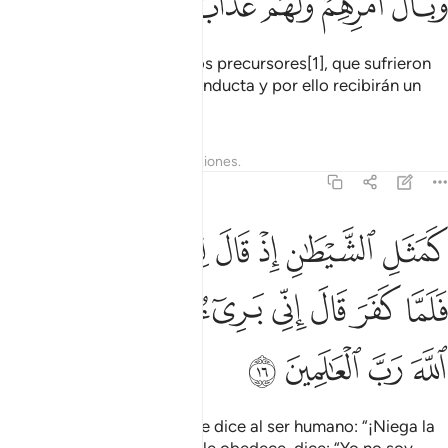
ﲸ
ﲹ
ﲺ
ﲻ
ﲼ
ﲽ
Son como sus más cercanos precursores[1], que sufrieron
las consecuencias de su conducta y por ello recibirán un
castigo doloroso.
1
Tafsires
Lecciones
Reflexiones.
59:16
ﲾ
ﲿ
ﳀ
ﳁ
ﳂ
ﳃ
مثل الشيطان اذ قال للانسان اكفر فلما كفر قال اني بريء منك اني اخاف
َمَثَلِ ٱلشَّيْطَـٰنِ إِذْ قَالَ لِلْإِنسَـٰنِ ٱكْفُرْ فَلَمَّا كَفَرَ قَالَ إِنِّى بَر
ﳄ
ﳅ
ﳆ
ﳇ
ﳈ
ﳉ
ﳊ
ﳋ
ﳌ
ﳍ
ﳎ
ﳏ
Como el demonio cuando le dice al ser humano: “¡Niega la