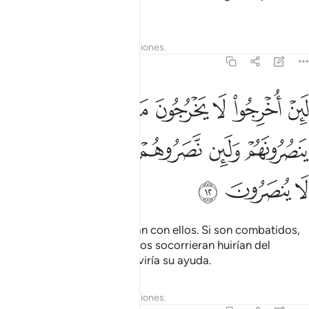
mienten.
Tafsires
Lecciones
Reflexiones.
59:12
ﱷ
ﱸ
ﱹ
ﱺ
ﱻ
ﱼ
ﱽ
ﱾ
ين اخرجوا لا يخرجون معهم ولين قوتلوا لا ينصرونهم ولين نصروهم ليولن ا
َئِنْ أُخْرِجُوا۟ لَا يَخْرُجُونَ مَعَهُمْ وَلَئِن قُوتِلُوا۟ لَا يَنصُرُونَهُمْ وَلَئِن نَّصَرُوهُمْ لَيُو
ﱿ
ﲀ
ﲁ
ﲂ
ﲃ
ﲄ
ﲅ
ﲆ
ﲇ
Si son expulsados, no se irán con ellos. Si son combatidos,
no los socorrerán. Y aun si los socorrieran huirían del
combate, y de nada les serviría su ayuda.
Tafsires
Lecciones
Reflexiones.