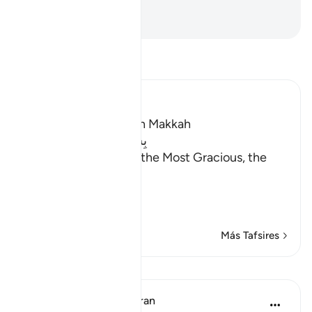
camino.
-
Sheikh Isa Garcia
Lee Tafsir
Ibn Kathir (Abridged)
Which was revealed in Makkah
بِسْمِ اللَّهِ الرَّحْمَـنِ الرَّحِيمِ
In the Name of Allah, the Most Gracious, the
Most Merciful.
Blessed be Allah
Here Alla
…
Leer más
Más Tafsires
Lecciones
In the Shade of the Quran