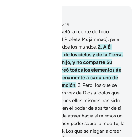
Leer en contexto
Capítulo 25, Página 359, Juz 18
1
.
Bendito sea Quien reveló la fuente de todo
criterio[1] a Su siervo [el Profeta Mujámmad], para
que con él advierta a todos los mundos.
2
.
A Él
pertenece la soberanía de los cielos y de la Tierra.
Él no ha tenido ningún hijo, y no comparte Su
soberanía con nadie, creó todos los elementos de
la creación y facultó plenamente a cada uno de
ellos para cumplir su función.
3
.
Pero [los que se
niegan a creer] adoran en vez de Dios a ídolos que
no pueden crear nada, pues ellos mismos han sido
creados, ni siquiera tienen el poder de apartar de sí
mismos un perjuicio ni de atraer hacia sí mismos un
beneficio. Tampoco tienen poder sobre la muerte, la
vida ni la resurrección.
4
.
Los que se niegan a creer