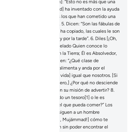
dicen [acerca del Corán]: “Esto no es más que una
mentira que [Mujámmad] ha inventado con la ayuda
de otros”. Pero son ellos los que han cometido una
injusticia y una mentira.
5
.
Dicen: “Son las fábulas de
nuestros ancestros que ha copiado, las cuales le son
dictadas por la mañana y por la tarde”.
6
.
Diles [¡Oh,
Mujámmad!]: “Lo ha revelado Quien conoce lo
oculto en los cielos y en la Tierra; Él es Absolvedor,
Misericordioso”.
7
.
Y dicen: “¿Qué clase de
Mensajero es éste? Se alimenta y anda por el
mercado [ganándose la vida] igual que nosotros. [Si
de verdad es un Mensajero,] ¿Por qué no desciende
un ángel y lo secunda en su misión de advertir?
8
.
¿Por qué no le es enviado un tesoro[1] o le es
concedido un huerto del que pueda comer?” Los
opresores dicen: “Solo siguen a un hombre
hechizado”.
9
.
Mira [¡Oh, Mujámmad!] cómo te
comparan y se extravían sin poder encontrar el