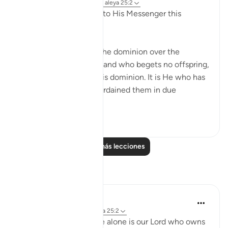
hace 31 semanas
·
Referencias
aleya 25:2
The One who revealed to His Messenger this
standard is
"He to whom belongs the dominion over the
heavens and the earth, and who begets no offspring,
and has no partner in His dominion. It is He who has
created all things and ordained them in due
proportions."...
Ver más
0
0
Leer más lecciones
Reflexiones
Dua Satti
hace 2 años
·
Referencias
aleya 25:2
When we know that He alone is our Lord who owns