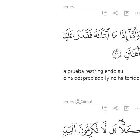
Tafsires
Lecciones
Reflexiones.
89:16
ﲢ
ﲣ
ﲤ
ﲥ
ﲦ
ﲧ
اما اذا ما ابتلاه فقدر عليه رزقه فيقول ربي اهانن ١٦
ﲨ
ﲩ
ﲪ
َأَمَّآ إِذَا مَا ٱبْتَلَىٰهُ فَقَدَرَ عَلَيْهِ رِزْقَهُۥ فَيَقُولُ رَبِّىٓ أَهَـٰنَنِ ١٦
ﲫ
ﲬ
En cambio cuando lo pone a prueba restringiendo su
sustento, dice: “Mi Señor me ha despreciado [y no ha tenido
en cuenta mis méritos]”.
Tafsires
Lecciones
Reflexiones.
Qiraat
89:17
ﲭﲮ
ﲯ
ﲰ
لا بل لا تكرمون اليتيم ١٧
ﲱ
ﲲ
ﲳ
َلَّا ۖ بَل لَّا تُكْرِمُونَ ٱلْيَتِيمَ ١٧