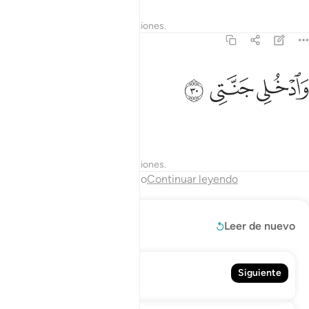
Tafsires
Lecciones
Reflexiones.
89:30
ﱪ
ادخلي جنتي ٣٠
ﱫ
ﱬ
َٱدْخُلِى جَنَّتِى ٣٠
entrando a Mi Paraíso”.
Tafsires
Lecciones
Reflexiones.
Fin del capítulo
Continuar leyendo
Leer más
Leer de nuevo
90. Al-Bálad
Siguiente
La Ciudad