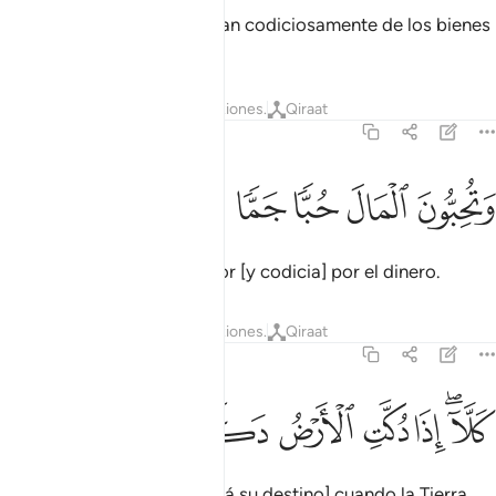
[En lugar de eso] se apropian codiciosamente de los bienes
del prójimo,
Tafsires
Lecciones
Reflexiones.
Qiraat
89:20
ﲿ
ﳀ
تحبون المال حبا جما ٢٠
ﳁ
ﳂ
ﳃ
َتُحِبُّونَ ٱلْمَالَ حُبًّۭا جَمًّۭا ٢٠
y son insaciables en su amor [y codicia] por el dinero.
Tafsires
Lecciones
Reflexiones.
Qiraat
89:21
ﳄﳅ
ﳆ
ﳇ
لا اذا دكت الارض دكا دكا ٢١
ﳈ
ﳉ
ﳊ
ﳋ
َلَّآ إِذَا دُكَّتِ ٱلْأَرْضُ دَكًّۭا دَكًّۭا ٢١
¡Basta! [Piensen en cuál será su destino] cuando la Tierra