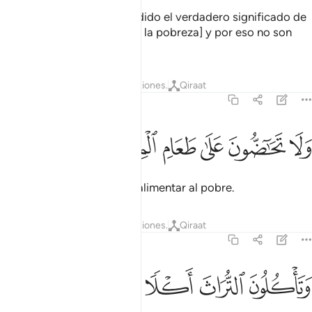
¡Pero no! No han comprendido el verdadero significado de
las pruebas [de la riqueza y la pobreza] y por eso no son
generosos con el huérfano
Tafsires
Lecciones
Reflexiones.
Qiraat
89:18
ﲴ
ﲵ
ﲶ
لا تحاضون على طعام المسكين ١٨
ﲷ
ﲸ
ﲹ
َلَا تَحَـٰٓضُّونَ عَلَىٰ طَعَامِ ٱلْمِسْكِينِ ١٨
ni exhortan unos a otros a alimentar al pobre.
Tafsires
Lecciones
Reflexiones.
Qiraat
89:19
ﲺ
تاكلون التراث اكلا لما ١٩
ﲻ
ﲼ
ﲽ
ﲾ
َتَأْكُلُونَ ٱلتُّرَاثَ أَكْلًۭا لَّمًّۭا ١٩