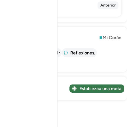
88. Al-Ghashiya
Anterior
La que Envuelve (La Cobertura)
Explorar
Mi Corán
información
Tafsir
Reflexiones.
Lecciones
¡Sigue tu viaje!
Establezca una meta