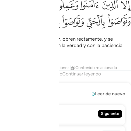
ﱈ
ﱉ
ﱊ
ﱋ
ﱌ
ِلَّا ٱلَّذِينَ ءَامَنُوا۟ وَعَمِلُوا۟ ٱلصَّـٰلِحَـٰتِ وَتَوَاصَوْا۟ بِٱلْحَقِّ وَتَوَاصَوْا۟ بِٱل
ﱍ
ﱎ
ﱏ
ﱐ
ﱑ
excepto aquellos que crean, obren rectamente, y se
aconsejen mutuamente con la verdad y con la paciencia
[ante las adversidades].
Tafsires
Lecciones
Reflexiones.
Contenido relacionado
Fin del capítulo
Continuar leyendo
Leer más
Leer de nuevo
104. Al-Húmaza
Siguiente
El Calumniador (El Difamador)