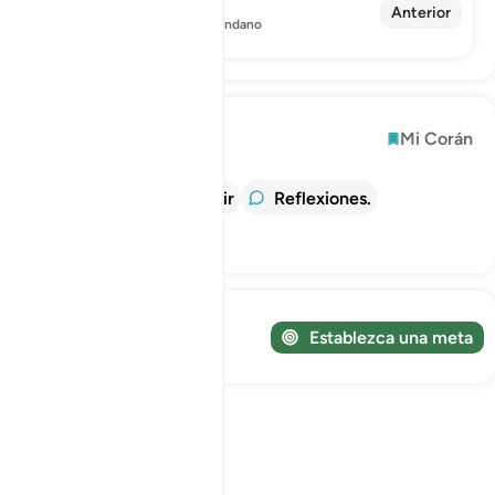
102. At-Takázur
Anterior
La Rivalidad por el Aumento Mundano
Explorar
Mi Corán
información
Tafsir
Reflexiones.
Lecciones
¡Sigue tu viaje!
Establezca una meta