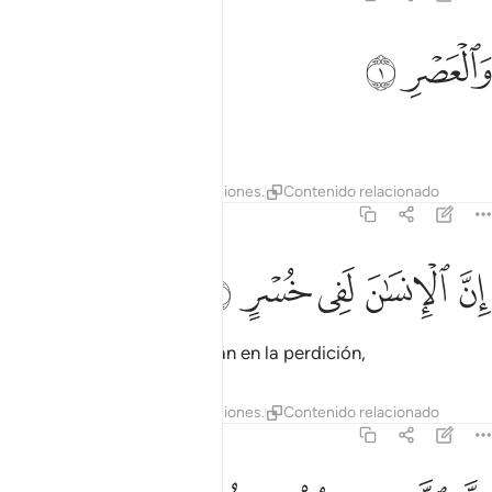
العصر ١
ﱁ
ﱂ
َٱلْعَصْرِ ١
Juro por el tiempo[1]
1
Tafsires
Lecciones
Reflexiones.
Contenido relacionado
103:2
ﱃ
ﱄ
ن الانسان لفي خسر ٢
ﱅ
ﱆ
ﱇ
ِنَّ ٱلْإِنسَـٰنَ لَفِى خُسْرٍ ٢
que los seres humanos están en la perdición,
Tafsires
Lecciones
Reflexiones.
Contenido relacionado
103:3
لا الذين امنوا وعملوا الصالحات وتواصوا بالحق وتواصوا بالصبر ٣