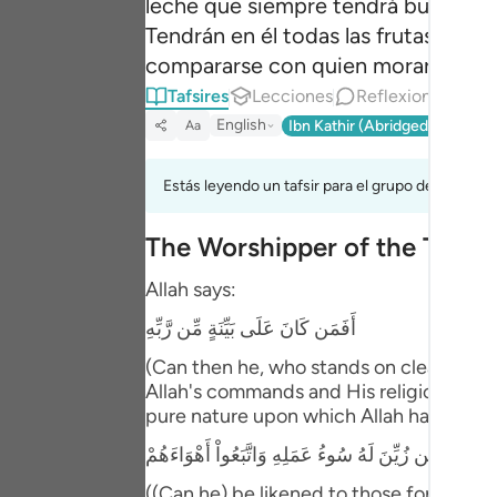
leche que siempre tendrá buen sabor,
Portu
Tendrán en él todas las frutas que 
русск
compararse con quien morará etern
Tafsires
Lecciones
Reflexiones.
Qi
Shqip
English
Ibn Kathir (Abridged)
Ma'arif
Aa
ภาษา
Estás leyendo un tafsir para el grupo de versícu
Türkç
اردو
The Worshipper of the Truth 
简体
Allah says:
Melay
أَفَمَن كَانَ عَلَى بَيِّنَةٍ مِّن رَّبِّهِ
(Can then he, who stands on clear evide
Españ
Allah's commands and His religion, bec
Kiswah
pure nature upon which Allah has creat
كَمَن زُيِّنَ لَهُ سُوءُ عَمَلِهِ وَاتَّبَعُواْ أَهْوَاءَهُمْ
Tiếng 
((Can he) be likened to those for whom t