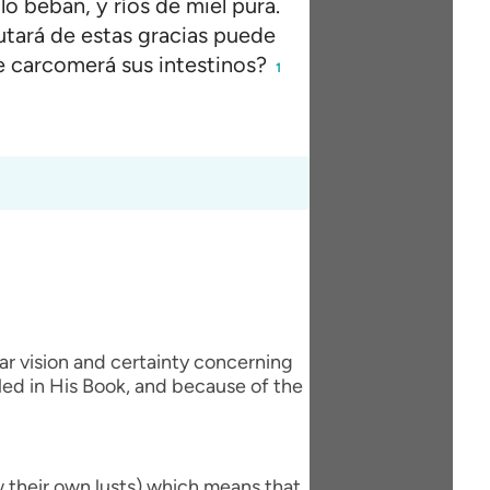
lo beban, y ríos de miel pura.
utará de estas gracias puede
e carcomerá sus intestinos?
1
ar vision and certainty concerning
led in His Book, and because of the
w their own lusts) which means that