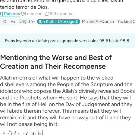
estarán con Él. Esto es lo que aguarda a quienes hayan
tenido temor de Dios.
Tafsires
Lecciones
Reflexiones.
English
Ibn Kathir (Abridged)
Ma'arif Al-Qur'an
Tazkirul 
Aa
Estás leyendo un tafsir para el grupo de versículos 98:6 hasta 98:8
Mentioning the Worse and Best of
Creation and Their Recompense
Allah informs of what will happen to the wicked
disbelievers among the People of the Scripture and the
idolators who oppose the Allah's divinely revealed Books
and the Prophets whom He sent. He says that they will
be in the fire of Hell on the Day of Judgement and they
will abide therein forever. This means that they will
remain in it and they will have no way out of it and they
will not cease being in it.
أَوْلَـئِكَ هُمْ شَرُّ الْبَرِيَّةِ