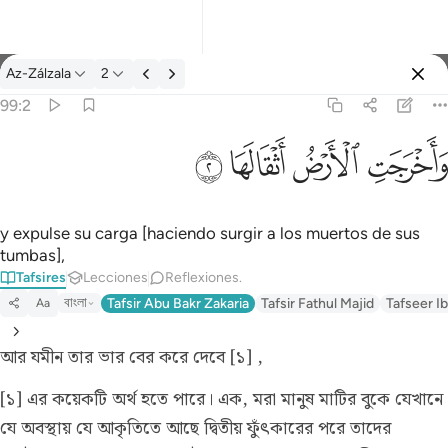
Tafsir: Az-Zálzala 99:2
Az-Zálzala
2
Iniciar sesión
99:2
واخرجت الارض اثقالها ٢
ﱺ
ﱻ
ﱼ
ﱽ
وَأَخْرَجَتِ ٱلْأَرْضُ أَثْقَالَهَا ٢
y expulse su carga [haciendo surgir a los muertos de sus
tumbas],
Tafsires
Lecciones
Reflexiones.
বাংলা
Tafsir Abu Bakr Zakaria
Tafsir Fathul Majid
Tafseer Ib
Aa
আর যমীন তার ভার বের করে দেবে [১] ,
[১] এর কয়েকটি অর্থ হতে পারে। এক, মরা মানুষ মাটির বুকে যেখানে
যে অবস্থায় যে আকৃতিতে আছে দ্বিতীয় ফুঁৎকারের পরে তাদের