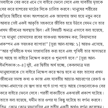
সবাইকে বের করে এনে সে বাইরে ফেলে দেবে এবং যাবতীয় মৃতকে
বের করে হাশরের মাঠের দিকে চালিত করবে। মানুষের শরীরের
ছড়িয়ে ছিটিয়ে থাকা অংশগুলো এক জায়গায় জমা হয়ে নতুন করে
আবার সেই একই আকৃতি সহকারে জীবিত হয়ে উঠবে যেমন সে তার
প্রথম জীবনের অবস্থায় ছিল। এই বিষয়টি অন্যত্র এভাবে বলা হয়েছে,
“হে মানুষ! তোমাদের রবের তাকওয়া অবলম্বন কর; কিয়ামতের
প্রকম্পন এক ভয়ংকর ব্যাপার!” [সূরা আল-হাজ্জ: ১] আরও এসেছে,
“আর পৃথিবীকে যখন সম্প্রসারিত করা হবে এবং পৃথিবী তার অভ্যন্তরে
যা আছে তা বাইরে নিক্ষেপ করবে ও শূন্যগর্ভ হবে।“ [সূরা আল-
ইনশিকাক:৩-৪] দুই, এর দ্বিতীয় অর্থ হচ্ছে, কেবলমাত্ৰ মরা
মানুষদেরকে সে বাইরে নিক্ষেপ করে ক্ষান্ত হবে না বরং তাদের প্রথম
জীবনের সমস্ত কথা ও কাজ এবং যাবতীয় আচার-আচরণের রেকর্ড ও
সাক্ষ্য-প্রমাণের যে স্তুপ তার গর্ভে চাপা পড়ে আছে সেগুলোকেও বের
করে বাইরে ফেলে দেবে। পরর্তী বাক্যটিতে একথারই প্ৰকাশ ঘটেছে।
তাতে বলা হয়েছে, যমীন তার ওপর যা কিছু ঘটেছে তা বর্ণনা করবে।
তিন, কোন কোন মুফাসসির এর তৃতীয় একটি অর্থও বর্ণনা করেছেন।