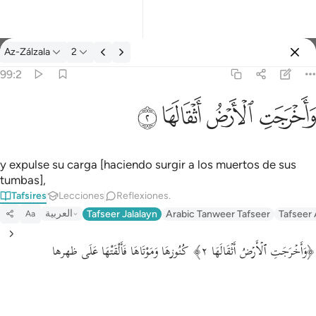
Tafsir: Az-Zálzala 99:2
Az-Zálzala
2
Iniciar sesión
99:2
واخرجت الارض اثقالها ٢
ﱺ
ﱻ
ﱼ
ﱽ
وَأَخْرَجَتِ ٱلْأَرْضُ أَثْقَالَهَا ٢
y expulse su carga [haciendo surgir a los muertos de sus
tumbas],
Tafsires
Lecciones
Reflexiones.
العربية
Tafseer Jalalayn
Arabic Tanweer Tafseer
Tafseer
Aa
﴿وَأَخۡرَجَتِ ٱلۡأَرۡضُ أَثۡقَالَهَا ٢﴾ كُنُوزهَا وَمَوْتَاهَا فَأَلْقَتْهَا عَلَى ظهرها