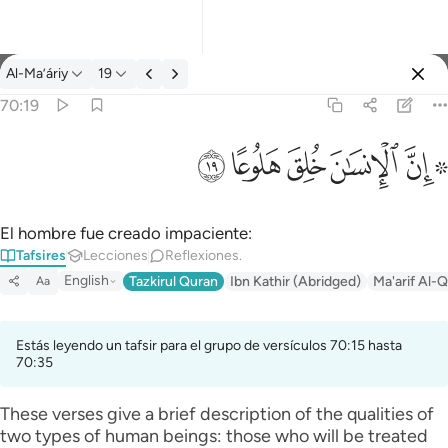
Tafsir: Al-Ma’áriy 70:19
Al-Ma’áriy
19
Iniciar sesión
70:19
۞ ان الانسان خلق هلوعا ١٩
ﱪ ﱫ
ﱬ
ﱭ
ﱮ
ﱯ
۞ إِنَّ ٱلْإِنسَـٰنَ خُلِقَ هَلُوعًا ١٩
El hombre fue creado impaciente:
Tafsires
Lecciones
Reflexiones.
English
Tazkirul Quran
Ibn Kathir (Abridged)
Ma'arif Al-Q
Aa
Estás leyendo un tafsir para el grupo de versículos 70:15 hasta
70:35
These verses give a brief description of the qualities of
two types of human beings: those who will be treated