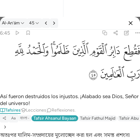
Tafsir: Al-An’ám 6:45
Al-An’ám
45
Iniciar sesión
6:45
فقطع دابر القوم الذين ظلموا والحمد لله رب العالمين ٤٥
ﱁ
ﱂ
ﱃ
ﱄ
ﱅﱆ
ﱇ
ﱈ
َابِرُ ٱلْقَوْمِ ٱلَّذِينَ ظَلَمُوا۟ ۚ وَٱلْحَمْدُ لِلَّهِ رَبِّ ٱلْعَـٰلَمِينَ ٤٥
ﱉ
ﱊ
ﱋ
Así fueron destruidos los injustos. ¡Alabado sea Dios, Señor
del universo!
Tafsires
Lecciones
Reflexiones.
বাংলা
Tafsir Ahsanul Bayaan
Tafsir Fathul Majid
Tafsir Abu
Aa
অতঃপর যালিম-সম্প্রদায়ের মূলোচ্ছেদ করা হল এবং সমস্ত প্রশংসা