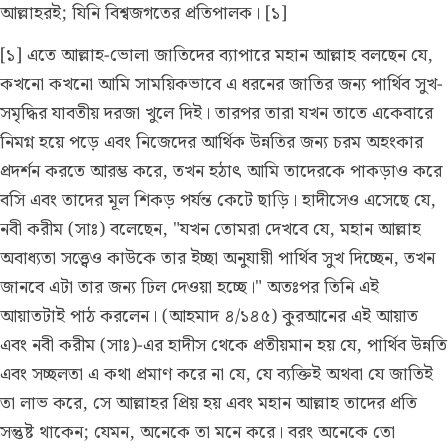
আল্লাহরই; যিনি বিশ্বজগতের প্রতিপালক। [১]
[১] এতে আল্লাহ-ভোলা জাতিদের ব্যাপারে মহান আল্লাহ বলছেন যে,
কখনো কখনো আমি সাময়িকভাবে এ ধরনের জাতির জন্য পার্থিব সুখ-
সমৃদ্ধির যাবতীয় দরজা খুলে দিই। তারপর তারা যখন তাতে একেবারে
নিমগ্ন হয়ে পড়ে এবং নিজেদের আর্থিক উন্নতির জন্য চরম অহংকার
প্রদর্শন করতে আরম্ভ করে, তখন হঠাৎ আমি তাদেরকে পাকড়াও করে
বসি এবং তাদের মূল শিকড় পর্যন্ত কেটে ছাড়ি। হাদীসেও এসেছে যে,
নবী করীম (সাঃ) বলেছেন, "যখন তোমরা দেখবে যে, মহান আল্লাহ
অবাধ্যতা সত্ত্বেও কাউকে তার ইচ্ছা অনুযায়ী পার্থিব সুখ দিচ্ছেন, তখন
জানবে এটা তার জন্য ঢিল দেওয়া হচ্ছে।" অতঃপর তিনি এই
আয়াতটাই পাঠ করলেন।
(আহমাদ ৪/১৪৫)
কুরআনের এই আয়াত
এবং নবী করীম (সাঃ)-এর হাদীস থেকে প্রতীয়মান হয় যে, পার্থিব উন্নতি
এবং সচ্ছলতা এ কথা প্রমাণ করে না যে, যে ব্যক্তিই অথবা যে জাতিই
তা লাভ করে, সে আল্লাহর প্রিয় হয় এবং মহান আল্লাহ তাদের প্রতি
সন্তুষ্ট থাকেন; যেমন, অনেকে তা মনে করে। বরং অনেকে তো