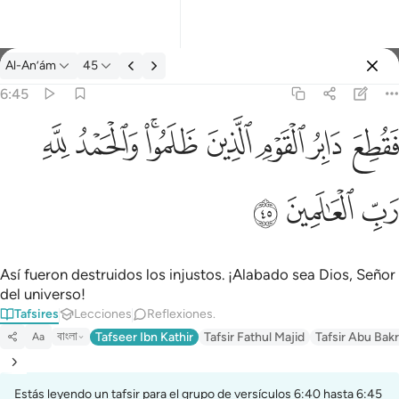
Tafsir: Al-An’ám 6:45
Al-An’ám
45
Iniciar sesión
6:45
فقطع دابر القوم الذين ظلموا والحمد لله رب العالمين ٤٥
ﱁ
ﱂ
ﱃ
ﱄ
ﱅﱆ
ﱇ
ﱈ
َابِرُ ٱلْقَوْمِ ٱلَّذِينَ ظَلَمُوا۟ ۚ وَٱلْحَمْدُ لِلَّهِ رَبِّ ٱلْعَـٰلَمِينَ ٤٥
ﱉ
ﱊ
ﱋ
Así fueron destruidos los injustos. ¡Alabado sea Dios, Señor
del universo!
Tafsires
Lecciones
Reflexiones.
বাংলা
Tafseer Ibn Kathir
Tafsir Fathul Majid
Tafsir Abu Bakr
Aa
Estás leyendo un tafsir para el grupo de versículos 6:40 hasta 6:45