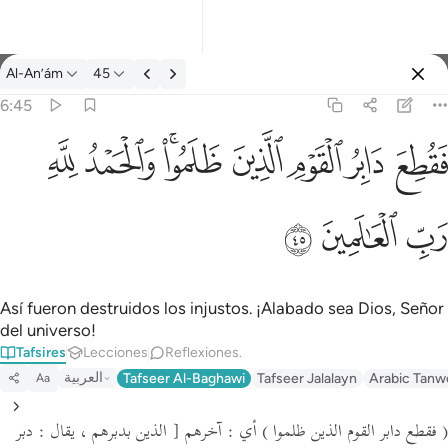
Tafsir: Al-An’ám 6:45
Al-An’ám
45
Iniciar sesión
6:45
فقطع دابر القوم الذين ظلموا والحمد لله رب العالمين ٤٥
ﱁ
ﱂ
ﱃ
ﱄ
ﱅﱆ
ﱇ
ﱈ
َابِرُ ٱلْقَوْمِ ٱلَّذِينَ ظَلَمُوا۟ ۚ وَٱلْحَمْدُ لِلَّهِ رَبِّ ٱلْعَـٰلَمِينَ ٤٥
ﱉ
ﱊ
ﱋ
Así fueron destruidos los injustos. ¡Alabado sea Dios, Señor
del universo!
Tafsires
Lecciones
Reflexiones.
العربية
Tafseer Al-Baghawi
Tafseer Jalalayn
Arabic Tanw
Aa
( فقطع دابر القوم الذين ظلموا )
أي : آخرهم
[ الذين بدبرهم ،
يقال :
دبر