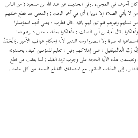
كان آخرهم في المجيء .وفي الحديث عن عبد الله بن مسعود ( من الناس
من لا يأتي الصلاة إلا دبريا ) أي في آخر الوقت ; والمعنى هنا قطع خلفهم
من نسلهم وغيرهم فلم تبق لهم باقية .قال قطرب : يعني أنهم استؤصلوا
وأهلكوا .قال أمية بن أبي الصلت : فأهلكوا بعذاب حص دابرهم فما
استطاعوا له صرفا ولا انتصروا ومنه التدبير لأنه إحكام عواقب الأمور .وَالْحَمْدُ
لِلَّهِ رَبِّ الْعَالَمِينَقيل : على إهلاكهم وقيل : تعليم للمؤمنين كيف يحمدونه
.وتضمنت هذه الآية الحجة على وجوب ترك الظلم ; لما يعقب من قطع
الدابر , إلى العذاب الدائم , مع استحقاق القاطع الحمد من كل حامد .