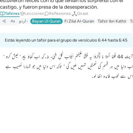
estuvieron felices con lo que tenían los sorprendí con el
castigo, y fueron presa de la desesperación.
Tafsires
Lecciones
Reflexiones.
Qiraat
اردو
Bayan Ul Quran
Fi Zilal Al-Quran
Tafsir Ibn Kathir
T
Aa
Estás leyendo un tafsir para el grupo de versículos 6:44 hasta 6:45
آیت 44 فَلَمَّا نَسُوْا مَا ذُکِّرُوْا بِہٖ فَتَحْنَا عَلَیْھِمْ اَبْوَابَ کُلِّ شَیْءٍ ط۔کہ اب کھاؤ پیو ‘ عیش کرو ‘
اب دنیا میں ہر قسم کی نعمتیں تمہیں ملیں گی ‘ تاکہ اس دنیا میں جو تمہارا نصیب ہے
اس سے خوب فائدہ اٹھا لو۔