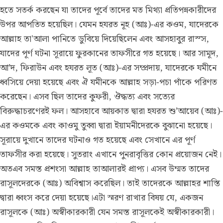
হতে সতর্ক করছেন যা তাদের পূর্বে তাদের মত মিথ্যা প্রতিপন্নকারীদের
উপর আপতিত হয়েছিল। যেমন হযরত নূহ (আঃ)-এর কওম, যাদেরকে
আল্লাহ তা'আলা পানিতে ডুবিয়ে দিয়েছিলেন এবং আসহাবুর রাস্স,
যাদের পূর্ণ ঘটনা সূরায়ে ফুরকানের তাফসীরে গত হয়েছে। আর সামূদ,
আ’দ, ফিরাউন এবং হযরত লূত (আঃ)-এর সম্প্রদায়, যাদেরকে যমীনে
ধ্বসিয়ে দেয়া হয়েছে এবং ঐ যমীনকে আল্লাহ সড়া-পচা পাঁকে পরিণত
করেছেন। এসব ছিল তাদের কুফরী, ঔদ্ধত্য এবং সত্যের
বিরুদ্ধাচরণেরই ফল। আসহাবে আয়কাত দ্বারা হযরত শু’আয়েব (আঃ)-
এর কওমকে এবং কাওমু তুব্বা দ্বারা ইয়ামনীদেরকে বুঝানো হয়েছে।
সূরায়ে দুখানে তাদের ঘটনাও গত হয়েছে এবং সেখানে এর পূর্ণ
তাফসীর করা হয়েছে। সুতরাং এখানে পুনরাবৃত্তির কোন প্রয়োজন নেই।
অতএব সমস্ত প্রশংসা আল্লাহ তাআলারই প্রাপ্য। এসব উম্মত তাদের
রাসূলদেরকে (আঃ) অবিশ্বাস করেছিল। তাই তাদেরকে আল্লাহর শাস্তি
দ্বারা ধ্বংস করে দেয়া হয়েছে।এটা স্মরণ রাখার বিষয় যে, একজন
রাসূলকে (আঃ) অস্বীকারকারী যেন সমস্ত রাসূলকেই অস্বীকারকারী।