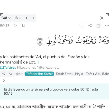
Tafsir: Qáf 50:13
Qáf
13
Iniciar sesión
50:13
وعاد وفرعون واخوان لوط ١٣
ﲳ
ﲴ
ﲵ
ﲶ
ﲷ
وَعَادٌۭ وَفِرْعَوْنُ وَإِخْوَٰنُ لُوطٍۢ ١٣
y los habitantes de ‘Ad, el pueblo del Faraón y los
hermanos[1] de Lot,
1
Tafsires
Lecciones
Reflexiones.
বাংলা
Tafseer Ibn Kathir
Tafsir Fathul Majid
Tafsir Abu Bakr
Aa
Estás leyendo un tafsir para el grupo de versículos 50:12 hasta
50:15
১২-১৫ নং আয়াতের তাফসীর:
আল্লাহ তা'আলা মক্কাবাসীকে ঐ শাস্তি