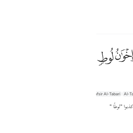
ionar idioma
Iniciar sesión
h
ﲶ
ﲷ
el Faraón y los hermanos[1] de Lot,
ف
1
is
n
Arabic Tanweer Tafseer
Tafseer Al-Baghawi
Tafsir Al-Tabari
Al-Ta
esia
ذبوا
"لوطًا "
no