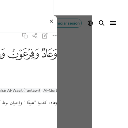
Iniciar sesión
ﲳ
ﲴ
ﲵ
fsir Al-Wasit (Tantawi)
Al-Qurtubi
Tafsir Ibn Kathir
Tafsir Muyassar
وعاد، كذبوا
"هودًا "
وإخوان لوط ك