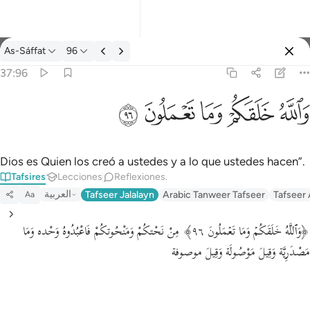
Tafsir: As-Sáffat 37:96
As-Sáffat
96
Iniciar sesión
37:96
والله خلقكم وما تعملون ٩٦
ﲤ
ﲥ
ﲦ
ﲧ
ﲨ
وَٱللَّهُ خَلَقَكُمْ وَمَا تَعْمَلُونَ ٩٦
Dios es Quien los creó a ustedes y a lo que ustedes hacen”.
Tafsires
Lecciones
Reflexiones.
العربية
Tafseer Jalalayn
Arabic Tanweer Tafseer
Tafseer
Aa
﴿وَٱللَّهُ خَلَقَكُمۡ وَمَا تَعۡمَلُونَ ٩٦﴾ مِنْ نَحْتكُمْ وَمَنْحُوتكُمْ فَاعْبُدُوهُ وَحْده وَمَا
مَصْدَرِيَّة وَقِيلَ مَوْصُولَة وَقِيلَ موصوفة