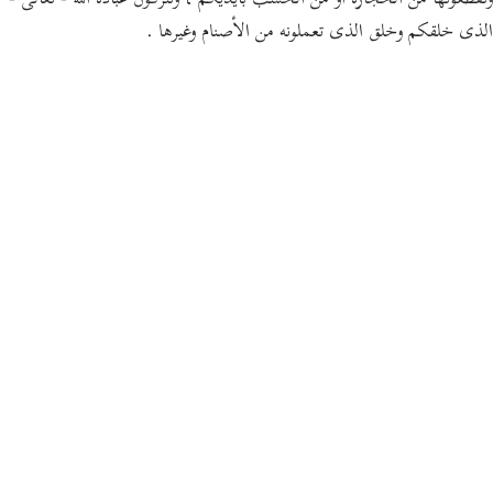
وتقطعونها من الحجارة أو من الخشب بأيديكم ، وتتركون عبادة الله - تعالى -
الذى خلقكم وخلق الذى تعملونه من الأصنام وغيرها .