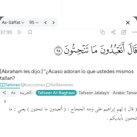
Tafsir: As-Sáffat 37:95
As-Sáffat
95
Iniciar sesión
37:95
قال اتعبدون ما تنحتون ٩٥
ﲟ
ﲠ
ﲡ
ﲢ
ﲣ
قَالَ أَتَعْبُدُونَ مَا تَنْحِتُونَ ٩٥
[Abraham les dijo:] “¿Acaso adoran lo que ustedes mismos
tallan?
Tafsires
Lecciones
Reflexiones.
العربية
Tafseer Al-Baghawi
Tafseer Jalalayn
Arabic Tanw
Aa
( قال )
لهم إبراهيم على وجه الحجاج :
( أتعبدون ما تنحتون )
يعني : ما
تنحتون بأيديكم .