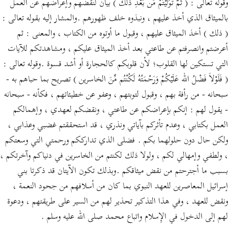
وقوله تعالى : ( ثُمَّ تَوَلَّيْتُمْ مِّن بَعْدِ ذلك ) بيان لنقضهم وإعراضهم عن العمل
بالميثاق الذي أخذ عليهم ، ونبذوه خلف ظهورهم .والمشار إليه بقوله تعالى :
( ذلك ) أخذ الميثاق عليهم ، وقبول ما أوتوه من الكتاب ، والمعنى : ثم
أعرضتم وانصرفتم عن طاعتي بعد أخذ الميثاق عليكم ، ومشاهدتكم للآيات
التي تستكين لها القلوب؛ لأن قلوبكم كالحجارة أو أشد قسوة .وقوله تعالى :
( فَلَوْلاَ فَضْلُ الله عَلَيْكُمْ وَرَحْمَتُهُ لَكُنْتُم مِّنَ الخاسرين ) تصريح بما حباهم به -
سبحانه - من رأفة بهم ، وقبول لتوبتهم ، وعفو عن خطيئاتهم ، فكأنه - سبحانه
- يقول لهم : إنكم بإعراضكم عن طاعتي ، ونقضكم لعهدي ، وإهمالكم
العمل بكتابي ، وعدم تأثركم بآياتي ونذري ، قد استحققتم غضبي وعذابي ،
ولكن حال دون حلولهما بكم . فضلى الذي تدارككم ورحمتي التي وسعتكم
، ولطفي وإمهالي لكم ، ولولا ذلك لكنتم من الخاسرين في دنياكم وآخرتكم ،
بسبب ما أجترحتم من نقض ميثاقكم .وبذلك تكون الآيتان قد ذكرتا بني
إسرائيل المعاصرين للعهد النبوي بما كان من أسلافهم من جحود النعمة ،
ونقض للعهد ، وفي هذا التذكير تحذير لهم من السير على طريقتهم ، ودعوة
لهم إلى الدخول في الإِسلام واتباع محمد صلى الله عليه وسلم .