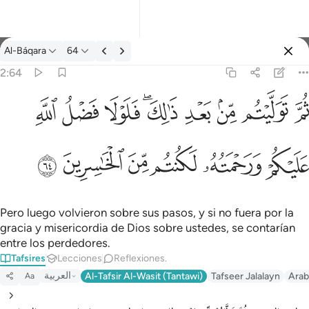
Tafsir: Al-Báqara 2:64
Al-Báqara
64
Iniciar sesión
2:64
يتم من بعد ذالك فلولا فضل الله عليكم ورحمته لكنتم من الخاسرين ٦٤
ﱪ
ﱫ
ﱬ
ﱭ
ﱮﱯ
ﱰ
ﱱ
ﱲ
لِكَ ۖ فَلَوْلَا فَضْلُ ٱللَّهِ عَلَيْكُمْ وَرَحْمَتُهُۥ لَكُنتُم مِّنَ ٱلْخَـٰسِرِينَ ٦٤
ﱳ
ﱴ
ﱵ
ﱶ
ﱷ
ﱸ
Pero luego volvieron sobre sus pasos, y si no fuera por la
gracia y misericordia de Dios sobre ustedes, se contarían
entre los perdedores.
Tafsires
Lecciones
Reflexiones.
العربية
Al-Tafsir Al-Wasit (Tantawi)
Tafseer Jalalayn
Arab
Aa