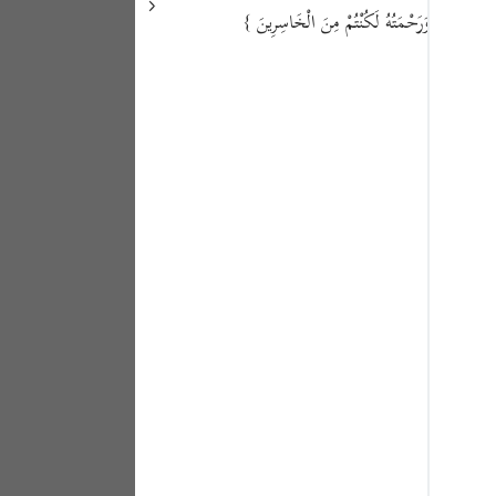
Portu
{ َّهِ عَلَيْكُمْ وَرَحْمَتُهُ لَكُنْتُمْ مِنَ الْخَاسِرِينَ
русск
Shqip
ภาษา
Türkç
اردو
简体
Melay
Españ
Kiswah
Tiếng 