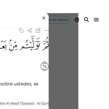
Iniciar sesión
ﱪ
ﱫ
ﱬ
ﱭ
ﱸ
 sobre ustedes, se
fsir Al-Wasit (Tantawi)
Al-Qurtubi
Tafsir Ibn Kathir
Tafsir Muyassar