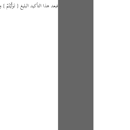
فبعد هذا التأكيد البليغ
{ تَوَلَّيْتُمْ }
وأ