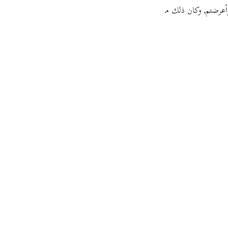
guês
عرضتم, وكان ذلك موجبا لأن يحل بكم أعظم العقوبات، ولكن
لَوْلَا فَضْلُ الل }
ий
ไทย
e
中文
u
ol
ili
Việt