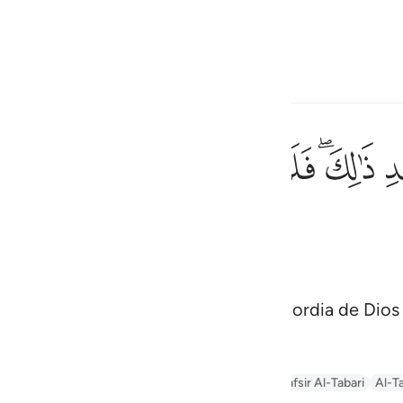
ionar idioma
Iniciar sesión
h
ﱮﱯ
ﱰ
ﱱ
ﱲ
ﱳ
ﱴ
ثم توليتم من بعد ذالك فل
ثُمَّ تَوَلَّيْتُم مِّنۢ بَعْدِ ذَٰلِكَ ۖ فَلَوْلَا فَضْلُ ٱل
ف
is
esia
 y si no fuera por la gracia y misericordia de Dios
no
n
Arabic Tanweer Tafseer
Tafseer Al-Baghawi
Tafsir Al-Tabari
Al-Ta