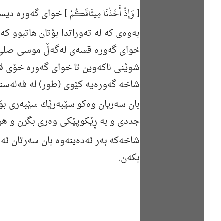
وَإِذْ أَخَذْنَا مِيثَاقَكُمْ
[
] خوای گه‌وره‌ دیسان
به‌وه‌ی كه‌ له‌ ته‌وراتدا بۆتان هاتبوو كه
خوای گه‌وره‌ قسه‌ی له‌گه‌ڵ موسی
صلی 
شوێنی ناكه‌وین تا خوای گه‌وره‌ خۆی قسه
شاخه‌ گه‌وره‌یه‌ كێوی (طور) له‌ فه‌له‌ست
بان سه‌ریان وه‌كو سێبه‌رێك سێبه‌ری بۆی
جددی و به‌ ڕێكوپێكی وه‌ری بگرن و هیچی 
شاخه‌كه‌ به‌ر ئه‌ده‌ینه‌وه‌ بان سه‌رتان ئ
بكه‌ن.