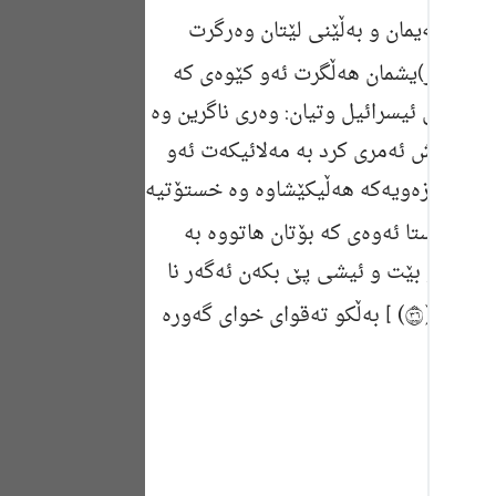
Portu
ه‌هدو په‌یمان و به‌ڵێنی لێتان وه‌رگرت
русск
وی (طور)یشمان هه‌ڵگرت ئه‌و كێوه‌ی كه‌
Shqip
بۆ به‌نی ئیسرائیل وتیان: وه‌ری ناگرین وه‌
ه‌وره‌ش ئه‌مری كرد به‌ مه‌لائیكه‌ت ئه‌و
ภาษา
وه‌ له‌ زه‌ویه‌كه‌ هه‌ڵیكێشاوه‌ وه‌ خستۆتیه‌
Türkç
ده‌ی ئێستا ئه‌وه‌ی كه‌ بۆتان هاتووه‌ به‌
اردو
پارێزراو بێت و ئیشی پێ بكه‌ن ئه‌گه‌ر نا
简体
 تَتَّقُونَ (٦٣)
] به‌ڵكو ته‌قوای خوای گه‌وره‌
Melay
Españ
Kiswah
Tiếng 