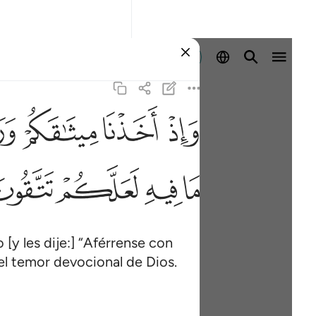
Iniciar sesión
ﱚ
ﱛ
ﱜ
ﱝ
ﱥ
ﱦ
ﱧ
ﱨ
y les dije:] “Aférrense con
 el temor devocional de Dios.