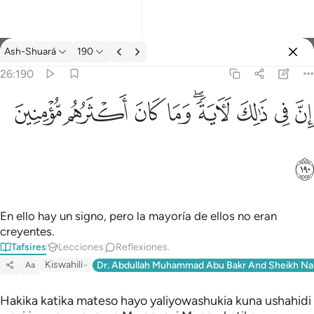
Tafsir: Ash-Shuará 26:190
Ash-Shuará
190
Iniciar sesión
26:190
ان في ذالك لاية وما كان اكثرهم مومنين ١٩٠
ﱳ
ﱴ
ﱵ
ﱶﱷ
ﱸ
ﱹ
ﱺ
ﱻ
إِنَّ فِى ذَٰلِكَ لَـَٔايَةًۭ ۖ وَمَا كَانَ أَكْثَرُهُم مُّؤْمِنِينَ ١٩٠
ﱼ
En ello hay un signo, pero la mayoría de ellos no eran
creyentes.
Tafsires
Lecciones
Reflexiones.
Kiswahili
Dr. Abdullah Muhammad Abu Bakr And Sheikh Na
Aa
Hakika katika mateso hayo yaliyowashukia kuna ushahidi