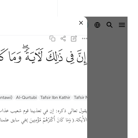
Iniciar sesión
ﱳ
ﱴ
ﱵ
ﱶﱷ
ﱸ
ﱹ
antawi)
Al-Qurtubi
Tafsir Ibn Kathir
Tafsir Muyassar
السعدي Al-Sa'di
يقول تعالى ذكره: إن في تعذيبنا قوم شعيب عذاب يو
الأيكة.
( وَمَا كَانَ أَكْثَرُهُمْ مُؤْمِنِينَ )
في سابق علمن .