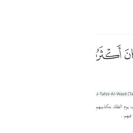
ionar idioma
Iniciar sesión
h
ﱺ
ﱻ
ﱼ
إِ
a de ellos no eran creyentes.
ف
is
yn
Arabic Tanweer Tafseer
Tafseer Al-Baghawi
Al-Tafsir Al-Wasit (T
esia
م الظلة, بتكذيبهم نبيهم شعيبا, لآية لقومك يا محمد, وعبرة لمن اعتبر, إن ا
no
ا فيهم