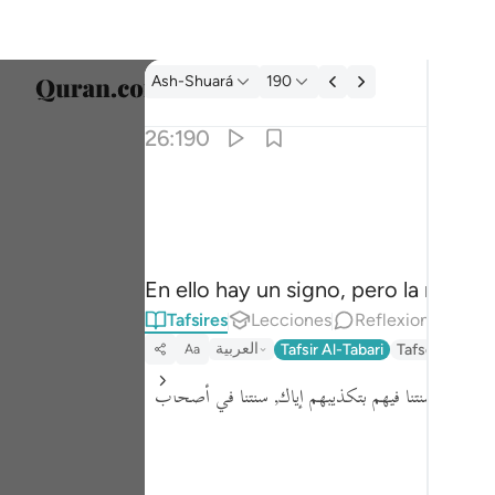
Tafsir: Ash-Shuará 26:190
Ash-Shuará
190
Selecc
26:190
Englis
ان في ذالك لاية وما كان اكثرهم مومنين ١٩٠
العربية
نَّ فِى ذَٰلِكَ لَـَٔايَةًۭ ۖ وَمَا كَانَ أَكْثَرُهُم مُّؤْمِنِينَ ١٩٠
বাংলা
En ello hay un signo, pero la mayorí
ارسی
Tafsires
Lecciones
Reflexiones.
França
العربية
Tafsir Al-Tabari
Tafseer Jalala
Aa
Indon
عتبروا أن سنتنا فيهم بتكذيبهم إياك, سنتنا في أصحاب
Italia
Dutch