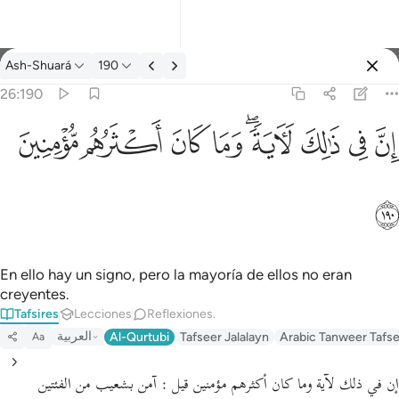
Tafsir: Ash-Shuará 26:190
Ash-Shuará
190
Iniciar sesión
26:190
ان في ذالك لاية وما كان اكثرهم مومنين ١٩٠
ﱳ
ﱴ
ﱵ
ﱶﱷ
ﱸ
ﱹ
ﱺ
ﱻ
إِنَّ فِى ذَٰلِكَ لَـَٔايَةًۭ ۖ وَمَا كَانَ أَكْثَرُهُم مُّؤْمِنِينَ ١٩٠
ﱼ
En ello hay un signo, pero la mayoría de ellos no eran
creyentes.
Tafsires
Lecciones
Reflexiones.
العربية
Al-Qurtubi
Tafseer Jalalayn
Arabic Tanweer Tafs
Aa
إن في ذلك لآية وما كان أكثرهم مؤمنين قيل : آمن بشعيب من الفئتين