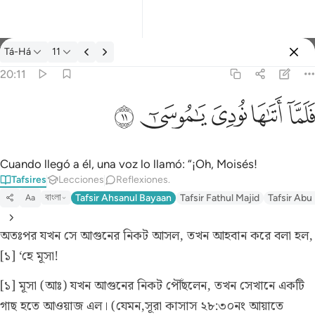
Tafsir: Tá-Há 20:11
Tá-Há
11
Iniciar sesión
20:11
فلما اتاها نودي يا موسى ١١
ﲵ
ﲶ
ﲷ
ﲸ
ﲹ
فَلَمَّآ أَتَىٰهَا نُودِىَ يَـٰمُوسَىٰٓ ١١
Cuando llegó a él, una voz lo llamó: “¡Oh, Moisés!
Tafsires
Lecciones
Reflexiones.
বাংলা
Tafsir Ahsanul Bayaan
Tafsir Fathul Majid
Tafsir Abu
Aa
অতঃপর যখন সে আগুনের নিকট আসল, তখন আহবান করে বলা হল,
[১] ‘হে মূসা!
[১] মূসা (আঃ) যখন আগুনের নিকট পৌঁছলেন, তখন সেখানে একটি
গাছ হতে আওয়াজ এল।
(যেমন,সূরা কাসাস ২৮:৩০নং আয়াতে