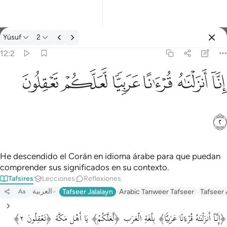
Tafsir: Yúsuf 12:2
Yúsuf
2
Iniciar sesión
12:2
انا انزلناه قرانا عربيا لعلكم تعقلون ٢
ﲙ
ﲚ
ﲛ
ﲜ
ﲝ
ﲞ
إِنَّآ أَنزَلْنَـٰهُ قُرْءَٰنًا عَرَبِيًّۭا لَّعَلَّكُمْ تَعْقِلُونَ ٢
ﲟ
He descendido el Corán en idioma árabe para que puedan
comprender sus significados en su contexto.
Tafsires
Lecciones
Reflexiones.
العربية
Tafseer Jalalayn
Arabic Tanweer Tafseer
Tafseer
Aa
﴿إِنَّاۤ أَنزَلۡنَـٰهُ قُرۡءَ ٰ⁠ نًا عَرَبِیࣰّا﴾ بِلُغَةِ الْعَرَب ﴿لَّعَلَّكُمۡ﴾ يَا أَهْل مَكَّة ﴿تَعۡقِلُونَ ٢﴾