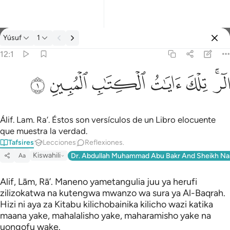
Tafsir: Yúsuf 12:1
Yúsuf
1
Iniciar sesión
12:1
الر تلك ايات الكتاب المبين ١
ﲒﲓ
ﲔ
ﲕ
ﲖ
ﲗ
ﲘ
الٓر ۚ تِلْكَ ءَايَـٰتُ ٱلْكِتَـٰبِ ٱلْمُبِينِ ١
Álif. Lam. Ra’. Éstos son versículos de un Libro elocuente
que muestra la verdad.
Tafsires
Lecciones
Reflexiones.
Kiswahili
Dr. Abdullah Muhammad Abu Bakr And Sheikh Na
Aa
Alif, Lām, Rā’. Maneno yametangulia juu ya herufi
zilizokatwa na kutengwa mwanzo wa sura ya Al-Baqrah.
Hizi ni aya za Kitabu kilichobainika kilicho wazi katika
maana yake, mahalalisho yake, maharamisho yake na
uongofu wake.